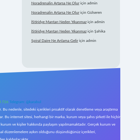
Noradrenalin Artarsa Ne Olur
için
admin
Noradrenalin Artarsa Ne Olur
için
Gülseren
İStiridye Mantarı Neden Yıkanmaz
için
admin
İStiridye Mantarı Neden Yıkanmaz
için
Şahika
Spiral Daire Ne Anlama Gelir
için
admin
0 726
Telegram: @karabul
 Bu nedenle, sitedeki içerikleri proaktif olarak denetleme veya araştırma
Bu internet sitesi, herhangi bir marka, kurum veya şahıs şirketi ile hiçbir
çek kurum ve kişiler hakkında paylaşım yapılmamaktadır. Gerçek kurum ve
asal düzenlemelere aykırı olduğunu düşündüğünüz içerikleri,
den kaldırılacaktır.