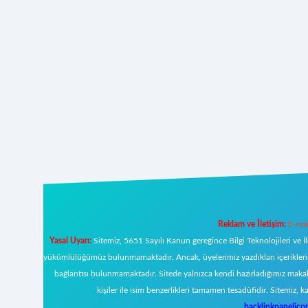
Reklam ve İletişim:
E-mai
Yasal Uyarı:
Sitemiz, 5651 Sayılı Kanun gereğince Bilgi Teknolojileri ve İ
yükümlülüğümüz bulunmamaktadır. Ancak, üyelerimiz yazdıkları içeriklerin s
bağlantısı bulunmamaktadır. Sitede yalnızca kendi hazırladığımız makal
kişiler ile isim benzerlikleri tamamen tesadüfidir. Sitemi
backlinkpanelic