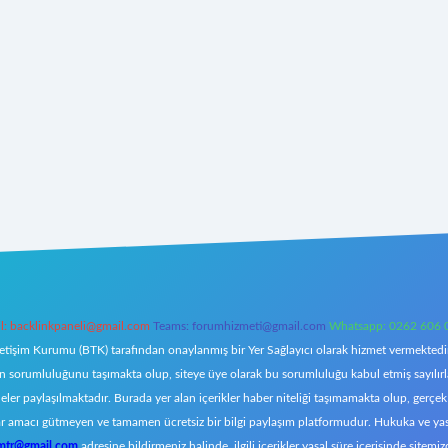
l:
backlinkpaneli@gmail.com
Teams:
forumhizmeti@gmail.com
Whatsapp: 0262 606 
letişim Kurumu (BTK) tarafından onaylanmış bir Yer Sağlayıcı olarak hizmet vermektedir.
orumluluğunu taşımakta olup, siteye üye olarak bu sorumluluğu kabul etmiş sayılırlar. 
eler paylaşılmaktadır. Burada yer alan içerikler haber niteliği taşımamakta olup, ger
z, kar amacı gütmeyen ve tamamen ücretsiz bir bilgi paylaşım platformudur. Hukuka ve y
omtr@gmail.com
adresine bildirmeniz halinde, ilgili içerikler yasal süre içerisinde sitemiz