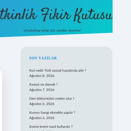
tkinlik Fikir Kutusu
Unutulmaz anlar için yaratıcı öneriler!
betexper giriş
SIDEBAR
SON YAZILAR
Kut nedir Türk sosyal hayatında aile ?
Ağustos 8, 2026
Kıreyzi ne demek ?
Ağustos 7, 2026
Deri döküntüleri neden olur ?
Ağustos 6, 2026
Kumru hangi ekmekle yapılır ?
Ağustos 6, 2026
Avene kremi nasıl kullanılır ?