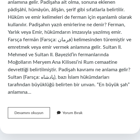
anlamına gelir. Padişaha ait olma, sonuna eklenen
pâdişâhî, hümâyûn, âlîşân, şerîf gibi sıfatlarla belirtilir.
Hüküm ve emir kelimeleri de ferman için eşanlamlı olarak
kullanılır. Padişahın yazılı emirlerine ne denir? Ferman,
Yarlık veya Emir, hükümdarın imzasıyla yazılmış emir.
Farsça fermān (Farsça: فرمان) kelimesinden türemiştir ve
emretmek veya emir vermek anlamına gelir. Sultan II.
Mehmed ve Sultan II. Bayezid’in fermanlarında
Moğolların Meryem Ana Kilisesi’ni Rum cemaatine
devrettiği belirtilmiştir. Padişah kavramı ne anlama gelir?
Sultan (Farsça: پادشاه‎), bazı İslam hükümdarları
tarafından büyüklüğü belirten bir unvan. “En büyük şah”
anlamına…
Padişah
Devamını okuyun
Yorum Bırak
Emri
Ne
Demek