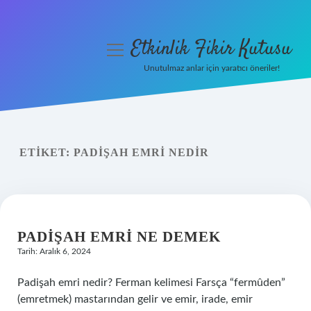
Etkinlik Fikir Kutusu
menüyü
aç
Unutulmaz anlar için yaratıcı öneriler!
Anasayfa
Gizlilik Politikası
ETIKET:
PADIŞAH EMRI NEDIR
Yasal Uyarı
Hakkımızda
PADIŞAH EMRI NE DEMEK
Tarih: Aralık 6, 2024
Padişah emri nedir? Ferman kelimesi Farsça “fermûden”
(emretmek) mastarından gelir ve emir, irade, emir