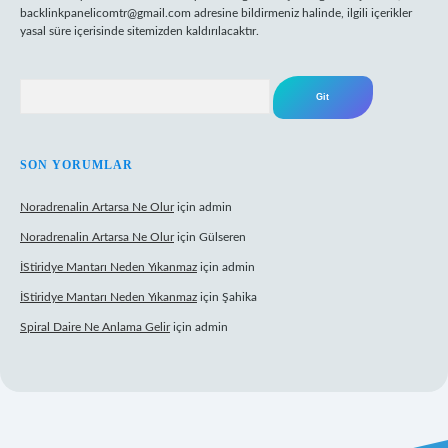
backlinkpanelicomtr@gmail.com
adresine bildirmeniz halinde, ilgili içerikler
yasal süre içerisinde sitemizden kaldırılacaktır.
Arama
SON YORUMLAR
Noradrenalin Artarsa Ne Olur
için
admin
Noradrenalin Artarsa Ne Olur
için
Gülseren
İStiridye Mantarı Neden Yıkanmaz
için
admin
İStiridye Mantarı Neden Yıkanmaz
için
Şahika
Spiral Daire Ne Anlama Gelir
için
admin