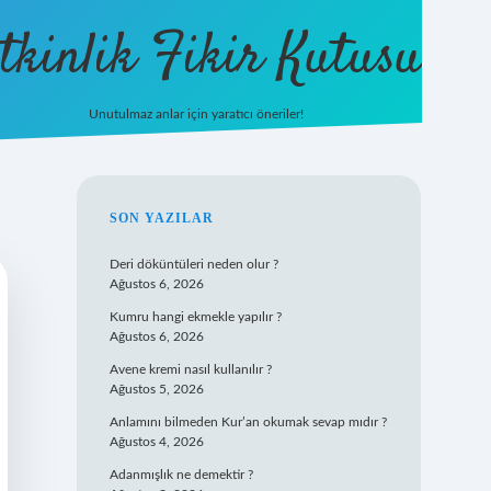
tkinlik Fikir Kutusu
Unutulmaz anlar için yaratıcı öneriler!
betexper giriş
SIDEBAR
SON YAZILAR
Deri döküntüleri neden olur ?
Ağustos 6, 2026
Kumru hangi ekmekle yapılır ?
Ağustos 6, 2026
Avene kremi nasıl kullanılır ?
Ağustos 5, 2026
Anlamını bilmeden Kur’an okumak sevap mıdır ?
Ağustos 4, 2026
Adanmışlık ne demektir ?