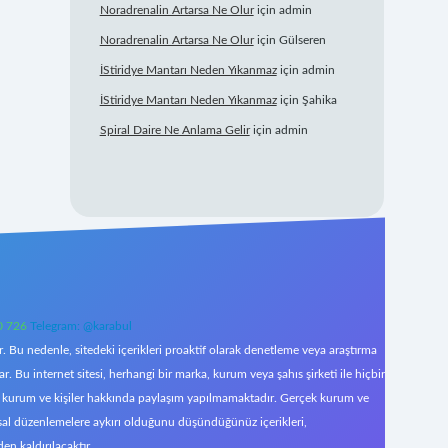
Noradrenalin Artarsa Ne Olur
için
admin
Noradrenalin Artarsa Ne Olur
için
Gülseren
İStiridye Mantarı Neden Yıkanmaz
için
admin
İStiridye Mantarı Neden Yıkanmaz
için
Şahika
Spiral Daire Ne Anlama Gelir
için
admin
0 726
Telegram: @karabul
 Bu nedenle, sitedeki içerikleri proaktif olarak denetleme veya araştırma
Bu internet sitesi, herhangi bir marka, kurum veya şahıs şirketi ile hiçbir
çek kurum ve kişiler hakkında paylaşım yapılmamaktadır. Gerçek kurum ve
asal düzenlemelere aykırı olduğunu düşündüğünüz içerikleri,
den kaldırılacaktır.