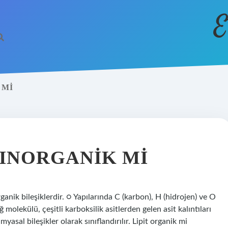
E
 MI
 INORGANIK MI
anik bileşiklerdir. ○ Yapılarında C (karbon), H (hidrojen) ve O
 molekülü, çeşitli karboksilik asitlerden gelen asit kalıntıları
myasal bileşikler olarak sınıflandırılır. Lipit organik mi