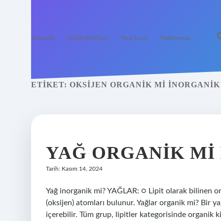
Anasayfa
Gizlilik Politikası
Yasal Uyarı
Hakkımızda
ETIKET:
OKSIJEN ORGANIK MI INORGANIK
YAĞ ORGANIK MI
Tarih: Kasım 14, 2024
Yağ inorganik mi? YAĞLAR: ○ Lipit olarak bilinen org
(oksijen) atomları bulunur. Yağlar organik mi? Bir yağ
içerebilir. Tüm grup, lipitler kategorisinde organik ki