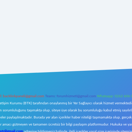
l:
backlinkpaneli@gmail.com
Teams:
forumhizmeti@gmail.com
Whatsapp: 0262 606 
letişim Kurumu (BTK) tarafından onaylanmış bir Yer Sağlayıcı olarak hizmet vermektedir.
orumluluğunu taşımakta olup, siteye üye olarak bu sorumluluğu kabul etmiş sayılırlar. 
eler paylaşılmaktadır. Burada yer alan içerikler haber niteliği taşımamakta olup, ger
z, kar amacı gütmeyen ve tamamen ücretsiz bir bilgi paylaşım platformudur. Hukuka ve y
omtr@gmail.com
adresine bildirmeniz halinde, ilgili içerikler yasal süre içerisinde sitemiz