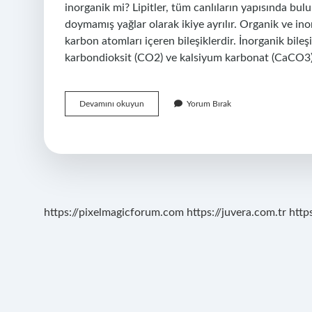
inorganik mi? Lipitler, tüm canlıların yapısında bul
doymamış yağlar olarak ikiye ayrılır. Organik ve inor
karbon atomları içeren bileşiklerdir. İnorganik bil
karbondioksit (CO2) ve kalsiyum karbonat (CaCO3) 
Yağ
Devamını okuyun
Yorum Bırak
Organik
Mi
Inorganik
Mi
https://pixelmagicforum.com
https://juvera.com.tr
http