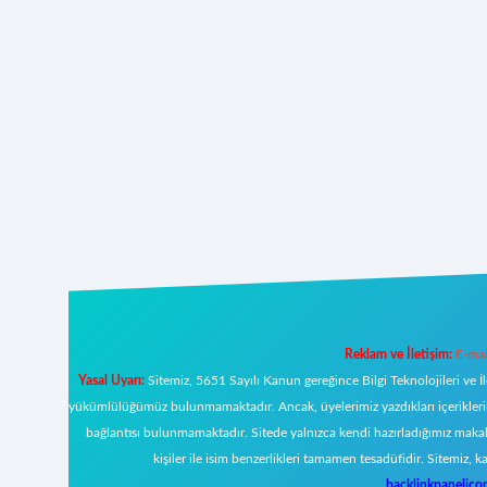
Reklam ve İletişim:
E-mai
Yasal Uyarı:
Sitemiz, 5651 Sayılı Kanun gereğince Bilgi Teknolojileri ve İ
yükümlülüğümüz bulunmamaktadır. Ancak, üyelerimiz yazdıkları içeriklerin s
bağlantısı bulunmamaktadır. Sitede yalnızca kendi hazırladığımız makal
kişiler ile isim benzerlikleri tamamen tesadüfidir. Sitemi
backlinkpanelic