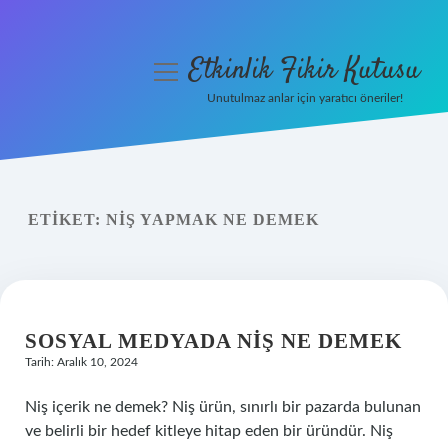
Etkinlik Fikir Kutusu
menüyü
aç
Unutulmaz anlar için yaratıcı öneriler!
Anasayfa
Gizlilik Politikası
ETIKET:
NIŞ YAPMAK NE DEMEK
Yasal Uyarı
Hakkımızda
SOSYAL MEDYADA NIŞ NE DEMEK
Tarih: Aralık 10, 2024
Niş içerik ne demek? Niş ürün, sınırlı bir pazarda bulunan
ve belirli bir hedef kitleye hitap eden bir üründür. Niş