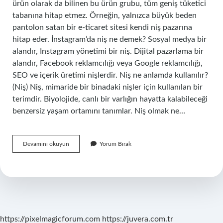
ürün olarak da bilinen bu ürün grubu, tüm geniş tüketici
tabanına hitap etmez. Örneğin, yalnızca büyük beden
pantolon satan bir e-ticaret sitesi kendi niş pazarına
hitap eder. İnstagram’da niş ne demek? Sosyal medya bir
alandır, Instagram yönetimi bir niş. Dijital pazarlama bir
alandır, Facebook reklamcılığı veya Google reklamcılığı,
SEO ve içerik üretimi nişlerdir. Niş ne anlamda kullanılır?
(Niş) Niş, mimaride bir binadaki nişler için kullanılan bir
terimdir. Biyolojide, canlı bir varlığın hayatta kalabileceği
benzersiz yaşam ortamını tanımlar. Niş olmak ne…
Sosyal
Devamını okuyun
Yorum Bırak
Medyada
Niş
Ne
Demek
https://pixelmagicforum.com
https://juvera.com.tr