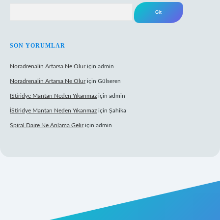
Arama
SON YORUMLAR
Noradrenalin Artarsa Ne Olur
için
admin
Noradrenalin Artarsa Ne Olur
için
Gülseren
İStiridye Mantarı Neden Yıkanmaz
için
admin
İStiridye Mantarı Neden Yıkanmaz
için
Şahika
Spiral Daire Ne Anlama Gelir
için
admin
riş