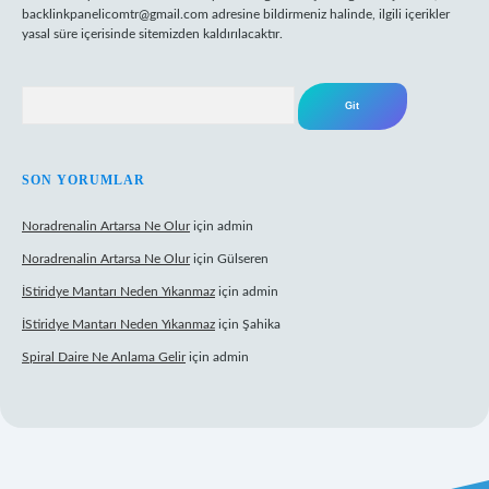
backlinkpanelicomtr@gmail.com
adresine bildirmeniz halinde, ilgili içerikler
yasal süre içerisinde sitemizden kaldırılacaktır.
Arama
SON YORUMLAR
Noradrenalin Artarsa Ne Olur
için
admin
Noradrenalin Artarsa Ne Olur
için
Gülseren
İStiridye Mantarı Neden Yıkanmaz
için
admin
İStiridye Mantarı Neden Yıkanmaz
için
Şahika
Spiral Daire Ne Anlama Gelir
için
admin