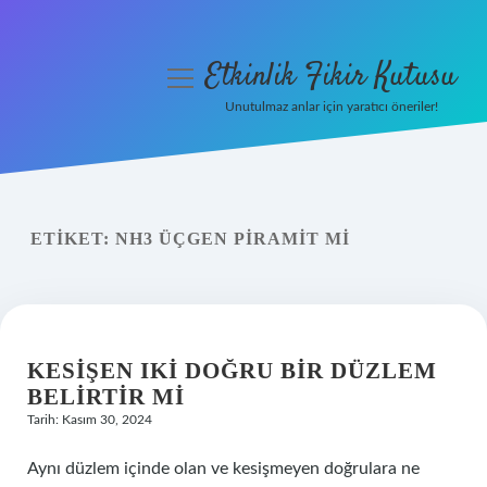
Etkinlik Fikir Kutusu
menüyü
aç
Unutulmaz anlar için yaratıcı öneriler!
Anasayfa
Gizlilik Politikası
ETIKET:
NH3 ÜÇGEN PIRAMIT MI
Yasal Uyarı
Hakkımızda
KESIŞEN IKI DOĞRU BIR DÜZLEM
BELIRTIR MI
Tarih: Kasım 30, 2024
Aynı düzlem içinde olan ve kesişmeyen doğrulara ne