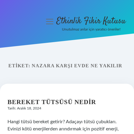
Etkinlik Fikir Kutusu
menüyü
aç
Unutulmaz anlar için yaratıcı öneriler!
Anasayfa
Gizlilik Politikası
ETIKET:
NAZARA KARŞI EVDE NE YAKILIR
Yasal Uyarı
Hakkımızda
BEREKET TÜTSÜSÜ NEDIR
Tarih: Aralık 18, 2024
Hangi tütsü bereket getirir? Adaçayı tütsü çubukları.
Evinizi kötü enerjilerden arındırmak için pozitif enerji,