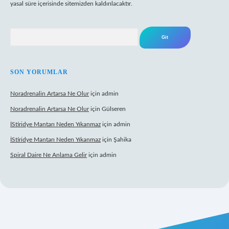
yasal süre içerisinde sitemizden kaldırılacaktır.
Arama
SON YORUMLAR
Noradrenalin Artarsa Ne Olur
için
admin
Noradrenalin Artarsa Ne Olur
için
Gülseren
İStiridye Mantarı Neden Yıkanmaz
için
admin
İStiridye Mantarı Neden Yıkanmaz
için
Şahika
Spiral Daire Ne Anlama Gelir
için
admin
iş