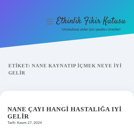
Etkinlik Fikir Kutusu
menüyü
aç
Unutulmaz anlar için yaratıcı öneriler!
Anasayfa
Gizlilik Politikası
ETIKET:
NANE KAYNATIP IÇMEK NEYE IYI
Yasal Uyarı
GELIR
Hakkımızda
NANE ÇAYI HANGI HASTALIĞA IYI
GELIR
Tarih: Kasım 27, 2024