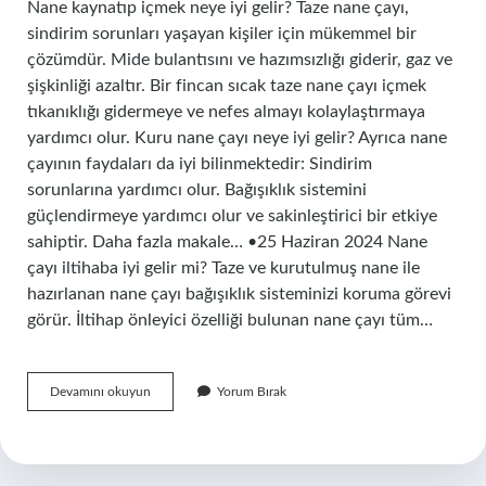
Nane kaynatıp içmek neye iyi gelir? Taze nane çayı,
sindirim sorunları yaşayan kişiler için mükemmel bir
çözümdür. Mide bulantısını ve hazımsızlığı giderir, gaz ve
şişkinliği azaltır. Bir fincan sıcak taze nane çayı içmek
tıkanıklığı gidermeye ve nefes almayı kolaylaştırmaya
yardımcı olur. Kuru nane çayı neye iyi gelir? Ayrıca nane
çayının faydaları da iyi bilinmektedir: Sindirim
sorunlarına yardımcı olur. Bağışıklık sistemini
güçlendirmeye yardımcı olur ve sakinleştirici bir etkiye
sahiptir. Daha fazla makale… •25 Haziran 2024 Nane
çayı iltihaba iyi gelir mi? Taze ve kurutulmuş nane ile
hazırlanan nane çayı bağışıklık sisteminizi koruma görevi
görür. İltihap önleyici özelliği bulunan nane çayı tüm…
Nane
Devamını okuyun
Yorum Bırak
Çayı
Hangi
Hastalığa
Iyi