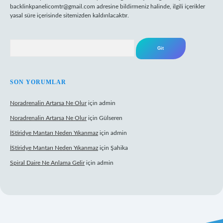
backlinkpanelicomtr@gmail.com
adresine bildirmeniz halinde, ilgili içerikler
yasal süre içerisinde sitemizden kaldırılacaktır.
Arama
SON YORUMLAR
Noradrenalin Artarsa Ne Olur
için
admin
Noradrenalin Artarsa Ne Olur
için
Gülseren
İStiridye Mantarı Neden Yıkanmaz
için
admin
İStiridye Mantarı Neden Yıkanmaz
için
Şahika
Spiral Daire Ne Anlama Gelir
için
admin