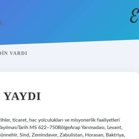
E
IN VARDI
M YAYDI
ihler, ticaret, hac yolculukları ve misyonerlik faaliyetleri
ın YayılmasıTarih MS 622–750BölgeArap Yarımadası, Levant,
ünnehir, Sind, Zemindaver, Zabulistan, Horasan, Baktriya,