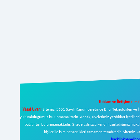
Reklam ve İletişim:
E-mai
Yasal Uyarı:
Sitemiz, 5651 Sayılı Kanun gereğince Bilgi Teknolojileri ve İ
yükümlülüğümüz bulunmamaktadır. Ancak, üyelerimiz yazdıkları içeriklerin s
bağlantısı bulunmamaktadır. Sitede yalnızca kendi hazırladığımız makal
kişiler ile isim benzerlikleri tamamen tesadüfidir. Sitemi
backlinkpanelic