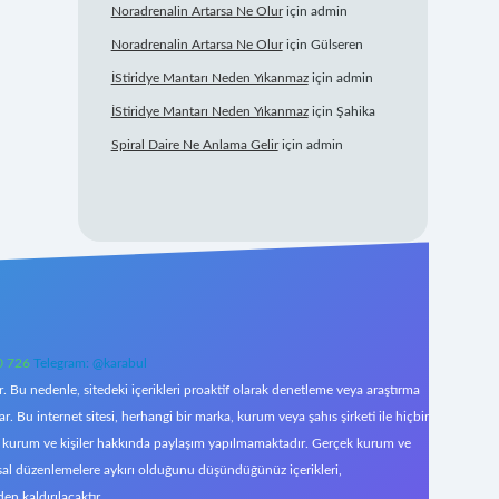
Noradrenalin Artarsa Ne Olur
için
admin
Noradrenalin Artarsa Ne Olur
için
Gülseren
İStiridye Mantarı Neden Yıkanmaz
için
admin
İStiridye Mantarı Neden Yıkanmaz
için
Şahika
Spiral Daire Ne Anlama Gelir
için
admin
0 726
Telegram: @karabul
 Bu nedenle, sitedeki içerikleri proaktif olarak denetleme veya araştırma
Bu internet sitesi, herhangi bir marka, kurum veya şahıs şirketi ile hiçbir
çek kurum ve kişiler hakkında paylaşım yapılmamaktadır. Gerçek kurum ve
asal düzenlemelere aykırı olduğunu düşündüğünüz içerikleri,
den kaldırılacaktır.