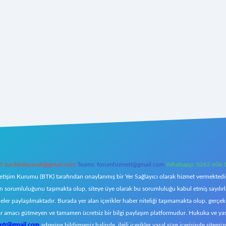
l:
backlinkpaneli@gmail.com
Teams:
forumhizmeti@gmail.com
Whatsapp: 0262 606 
letişim Kurumu (BTK) tarafından onaylanmış bir Yer Sağlayıcı olarak hizmet vermektedir.
orumluluğunu taşımakta olup, siteye üye olarak bu sorumluluğu kabul etmiş sayılırlar. 
eler paylaşılmaktadır. Burada yer alan içerikler haber niteliği taşımamakta olup, ger
z, kar amacı gütmeyen ve tamamen ücretsiz bir bilgi paylaşım platformudur. Hukuka ve y
omtr@gmail.com
adresine bildirmeniz halinde, ilgili içerikler yasal süre içerisinde sitemiz