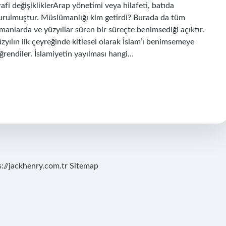
 değişikliklerArap yönetimi veya hilafeti, batıda
urulmuştur. Müslümanlığı kim getirdi? Burada da tüm
 zamanlarda ve yüzyıllar süren bir süreçte benimsediği açıktır.
üzyılın ilk çeyreğinde kitlesel olarak İslam’ı benimsemeye
öğrendiler. İslamiyetin yayılması hangi…
s://jackhenry.com.tr
Sitemap