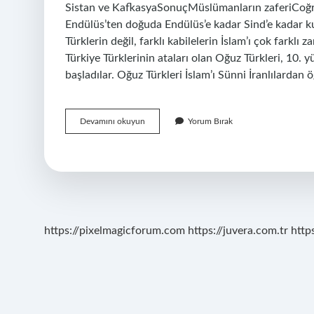
Sistan ve KafkasyaSonuçMüslümanların zaferiCoğrafi
Endülüs’ten doğuda Endülüs’e kadar Sind’e kadar k
Türklerin değil, farklı kabilelerin İslam’ı çok farklı
Türkiye Türklerinin ataları olan Oğuz Türkleri, 10. y
başladılar. Oğuz Türkleri İslam’ı Sünni İranlılardan 
İSlam
Devamını okuyun
Yorum Bırak
Dinini
Kim
Yaydı
https://pixelmagicforum.com
https://juvera.com.tr
http