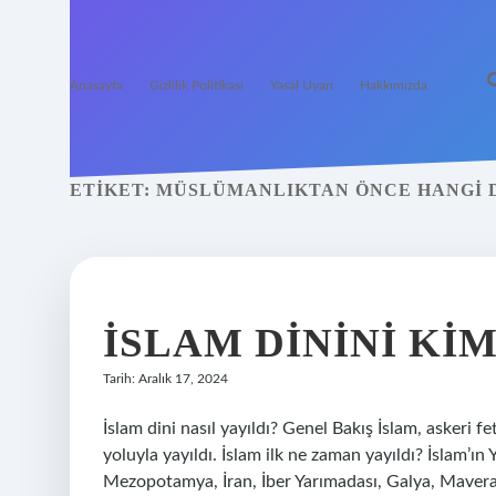
Anasayfa
Gizlilik Politikası
Yasal Uyarı
Hakkımızda
ETIKET:
MÜSLÜMANLIKTAN ÖNCE HANGI D
İSLAM DININI KI
Tarih: Aralık 17, 2024
İslam dini nasıl yayıldı? Genel Bakış İslam, askeri fet
yoluyla yayıldı. İslam ilk ne zaman yayıldı? İslam’
Mezopotamya, İran, İber Yarımadası, Galya, Mavera