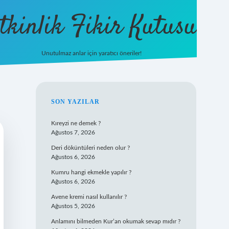
tkinlik Fikir Kutusu
Unutulmaz anlar için yaratıcı öneriler!
SIDEBAR
SON YAZILAR
Kıreyzi ne demek ?
Ağustos 7, 2026
Deri döküntüleri neden olur ?
Ağustos 6, 2026
Kumru hangi ekmekle yapılır ?
Ağustos 6, 2026
Avene kremi nasıl kullanılır ?
Ağustos 5, 2026
Anlamını bilmeden Kur’an okumak sevap mıdır ?