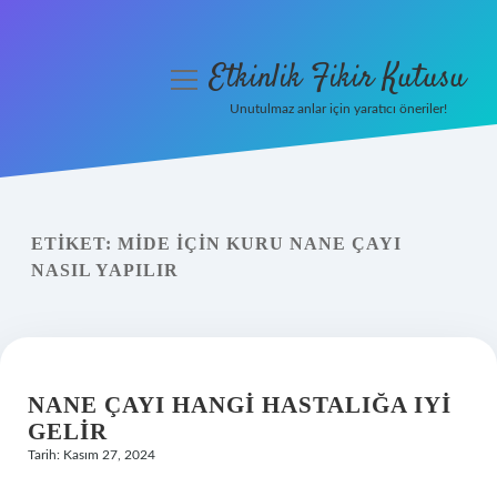
Etkinlik Fikir Kutusu
menüyü
aç
Unutulmaz anlar için yaratıcı öneriler!
Anasayfa
Gizlilik Politikası
ETIKET:
MIDE IÇIN KURU NANE ÇAYI
Yasal Uyarı
NASIL YAPILIR
Hakkımızda
NANE ÇAYI HANGI HASTALIĞA IYI
GELIR
Tarih: Kasım 27, 2024