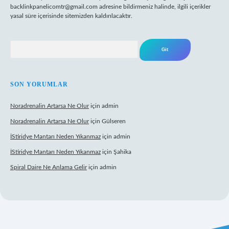
backlinkpanelicomtr@gmail.com
adresine bildirmeniz halinde, ilgili içerikler
yasal süre içerisinde sitemizden kaldırılacaktır.
Arama
SON YORUMLAR
Noradrenalin Artarsa Ne Olur
için
admin
Noradrenalin Artarsa Ne Olur
için
Gülseren
İStiridye Mantarı Neden Yıkanmaz
için
admin
İStiridye Mantarı Neden Yıkanmaz
için
Şahika
Spiral Daire Ne Anlama Gelir
için
admin