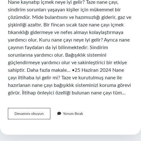
Nane kaynatıp içmek neye iyi gelir? Taze nane çayı,
sindirim sorunları yaşayan kişiler için mükemmel bir
çözümdür. Mide bulantısını ve hazımsızlığı giderir, gaz ve
şişkinliği azaltır. Bir fincan sıcak taze nane çayı içmek
tıkanıklığı gidermeye ve nefes almayı kolaylaştırmaya
yardımcı olur. Kuru nane çayı neye iyi gelir? Ayrıca nane
çayının faydaları da iyi bilinmektedir: Sindirim
sorunlarına yardımcı olur. Bağışıklık sistemini
güçlendirmeye yardımcı olur ve sakinleştirici bir etkiye
sahiptir. Daha fazla makale… •25 Haziran 2024 Nane
çayı iltihaba iyi gelir mi? Taze ve kurutulmuş nane ile
hazırlanan nane çayı bağışıklık sisteminizi koruma görevi
görür. İltihap önleyici özelliği bulunan nane çayı tüm…
Nane
Devamını okuyun
Yorum Bırak
Çayı
Hangi
Hastalığa
Iyi