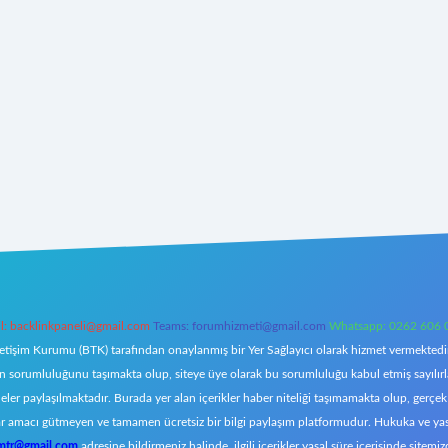
l:
backlinkpaneli@gmail.com
Teams:
forumhizmeti@gmail.com
Whatsapp: 0262 606 
letişim Kurumu (BTK) tarafından onaylanmış bir Yer Sağlayıcı olarak hizmet vermektedir.
orumluluğunu taşımakta olup, siteye üye olarak bu sorumluluğu kabul etmiş sayılırlar. 
eler paylaşılmaktadır. Burada yer alan içerikler haber niteliği taşımamakta olup, ger
z, kar amacı gütmeyen ve tamamen ücretsiz bir bilgi paylaşım platformudur. Hukuka ve y
omtr@gmail.com
adresine bildirmeniz halinde, ilgili içerikler yasal süre içerisinde sitemiz