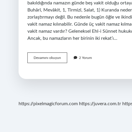
bakıldığında namazın günde beş vakit olduğu ortay
Buhârî, Mevâkit, 1, Tirmizî, Salat, 1) Kuranda neden
zorlaştırmayı değil. Bu nedenle bugün öğle ve ikind
vakit namaz kılınabilir. Günde üç vakit namaz kıl
vakit namaz vardır? Geleneksel Ehl-i Sünnet hukuk
Ancak, bu namazların her birinin iki rekat’ı…
Kuranda
Devamını okuyun
2 Yorum
3
Vakit
Namaz
Hangi
Ayette
Geçiyor
https://pixelmagicforum.com
https://juvera.com.tr
http