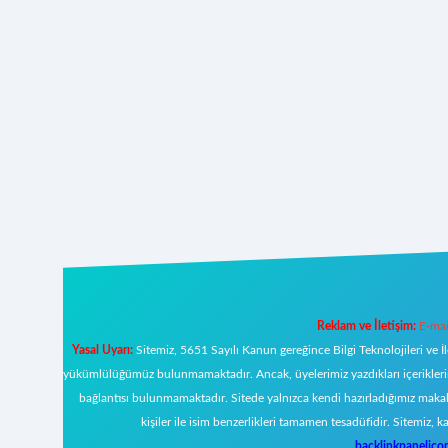
Reklam ve İletişim:
E-mai
Yasal Uyarı:
Sitemiz, 5651 Sayılı Kanun gereğince Bilgi Teknolojileri ve İ
yükümlülüğümüz bulunmamaktadır. Ancak, üyelerimiz yazdıkları içeriklerin s
bağlantısı bulunmamaktadır. Sitede yalnızca kendi hazırladığımız makal
kişiler ile isim benzerlikleri tamamen tesadüfidir. Sitemi
backlinkpanelic