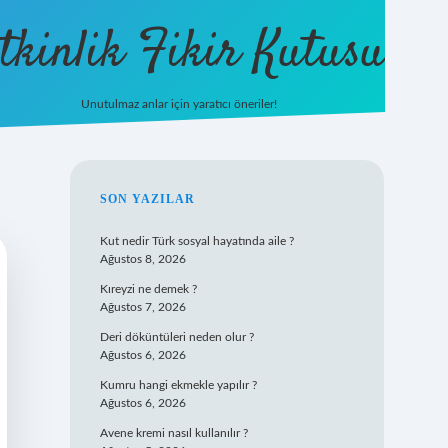
tkinlik Fikir Kutusu
Unutulmaz anlar için yaratıcı öneriler!
betexper giriş
SIDEBAR
SON YAZILAR
Kut nedir Türk sosyal hayatında aile ?
Ağustos 8, 2026
Kıreyzi ne demek ?
Ağustos 7, 2026
Deri döküntüleri neden olur ?
Ağustos 6, 2026
Kumru hangi ekmekle yapılır ?
Ağustos 6, 2026
Avene kremi nasıl kullanılır ?