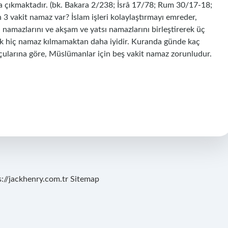
a çıkmaktadır. (bk. Bakara 2/238; İsrâ 17/78; Rum 30/17-18;
 3 vakit namaz var? İslam işleri kolaylaştırmayı emreder,
i namazlarını ve akşam ve yatsı namazlarını birleştirerek üç
mak hiç namaz kılmamaktan daha iyidir. Kuranda günde kaç
çularına göre, Müslümanlar için beş vakit namaz zorunludur.
s://jackhenry.com.tr
Sitemap