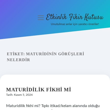
Etkinlik Fikir Kutusu
menüyü
aç
Unutulmaz anlar için yaratıcı öneriler!
Anasayfa
Gizlilik Politikası
ETIKET:
MATURIDININ GÖRÜŞLERI
Yasal Uyarı
NELERDIR
Hakkımızda
MATURIDILIK FIKHI MI
Tarih: Kasım 5, 2024
Maturidilik fıkhi mi? Tıpkı itikad/kelam alanında olduğu