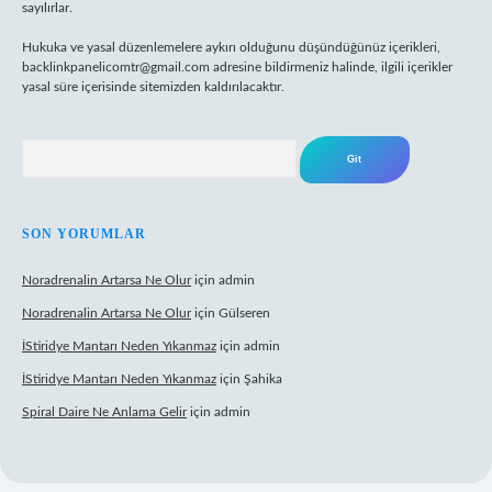
sayılırlar.
Hukuka ve yasal düzenlemelere aykırı olduğunu düşündüğünüz içerikleri,
backlinkpanelicomtr@gmail.com
adresine bildirmeniz halinde, ilgili içerikler
yasal süre içerisinde sitemizden kaldırılacaktır.
Arama
SON YORUMLAR
Noradrenalin Artarsa Ne Olur
için
admin
Noradrenalin Artarsa Ne Olur
için
Gülseren
İStiridye Mantarı Neden Yıkanmaz
için
admin
İStiridye Mantarı Neden Yıkanmaz
için
Şahika
Spiral Daire Ne Anlama Gelir
için
admin