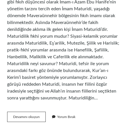
gibi fıkıh düşüncesi olarak İmam-ı Azam Ebu Hanife’nin
yönetim tarzını tercih eden İmam Maturidi, yaşadığı
dönemde Maveraünnehir bölgesinin fıkıh imamı olarak
bilinmektedir. Aslında Maveraünnehir’de fakih
denildiğinde aklıma ilk gelen kişi İmam Maturidi’dir.
Maturidilik fıkhi yorum mudur? Siyasi-kelamik yorumlar
arasında Maturidilik, Eş’arilik, Mutezile, Şiilik ve Harislik;
pratik-fıkhî yorumlar arasında ise Hanefilik, Şafiilik,
Hanbelilik, Malikilik ve Caferilik ele alınmaktadır.
Maturidilik neyi savunur? Maturidi, tefsir ile yorum
arasındaki farkı göz önünde bulundurarak, Kur’an-ı
Kerim’i basiret yöntemiyle yorumlamıştır. Zorlayıcı
görüşü reddeden Maturidi, insanın her fiilini özgür
iradesiyle seçtiğini ve Allah’ın insanın fiillerini seçtikten
sonra yarattığını savunmuştur. Maturidiliğin…
Maturidilik
Devamını okuyun
Yorum Bırak
Fikhi
Mi