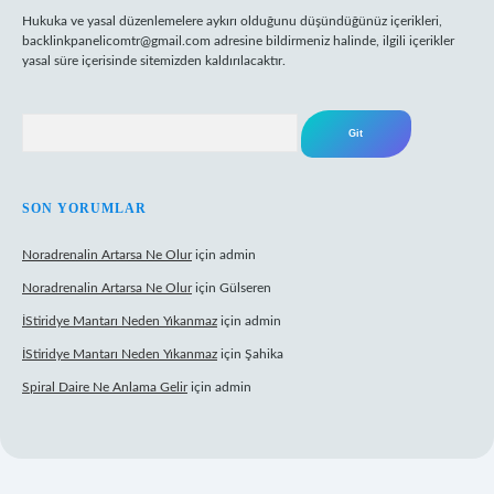
Hukuka ve yasal düzenlemelere aykırı olduğunu düşündüğünüz içerikleri,
backlinkpanelicomtr@gmail.com
adresine bildirmeniz halinde, ilgili içerikler
yasal süre içerisinde sitemizden kaldırılacaktır.
Arama
SON YORUMLAR
Noradrenalin Artarsa Ne Olur
için
admin
Noradrenalin Artarsa Ne Olur
için
Gülseren
İStiridye Mantarı Neden Yıkanmaz
için
admin
İStiridye Mantarı Neden Yıkanmaz
için
Şahika
Spiral Daire Ne Anlama Gelir
için
admin