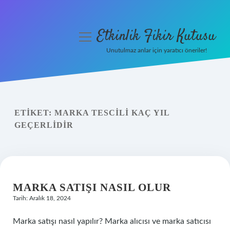
Etkinlik Fikir Kutusu
menüyü
aç
Unutulmaz anlar için yaratıcı öneriler!
Anasayfa
Gizlilik Politikası
ETIKET:
MARKA TESCILI KAÇ YIL
Yasal Uyarı
GEÇERLIDIR
Hakkımızda
MARKA SATIŞI NASIL OLUR
Tarih: Aralık 18, 2024
Marka satışı nasıl yapılır? Marka alıcısı ve marka satıcısı