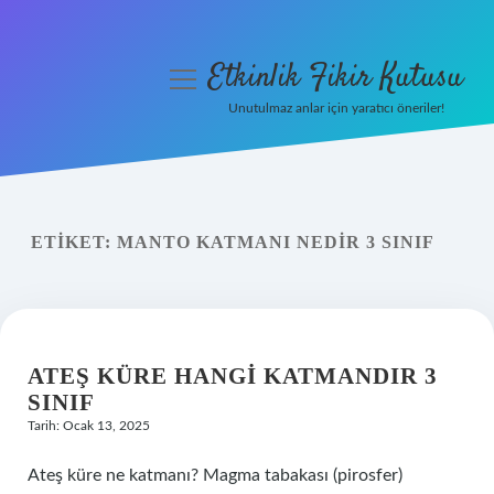
Etkinlik Fikir Kutusu
menüyü
aç
Unutulmaz anlar için yaratıcı öneriler!
Anasayfa
Gizlilik Politikası
ETIKET:
MANTO KATMANI NEDIR 3 SINIF
Yasal Uyarı
Hakkımızda
ATEŞ KÜRE HANGI KATMANDIR 3
SINIF
Tarih: Ocak 13, 2025
Ateş küre ne katmanı? Magma tabakası (pirosfer)