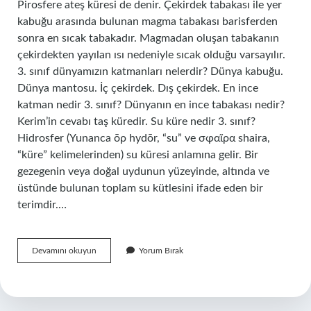
Pirosfere ateş küresi de denir. Çekirdek tabakası ile yer
kabuğu arasında bulunan magma tabakası barisferden
sonra en sıcak tabakadır. Magmadan oluşan tabakanın
çekirdekten yayılan ısı nedeniyle sıcak olduğu varsayılır.
3. sınıf dünyamızın katmanları nelerdir? Dünya kabuğu.
Dünya mantosu. İç çekirdek. Dış çekirdek. En ince
katman nedir 3. sınıf? Dünyanın en ince tabakası nedir?
Kerim’in cevabı taş küredir. Su küre nedir 3. sınıf?
Hidrosfer (Yunanca ōρ hydōr, “su” ve σφαῖρα shaira,
“küre” kelimelerinden) su küresi anlamına gelir. Bir
gezegenin veya doğal uydunun yüzeyinde, altında ve
üstünde bulunan toplam su kütlesini ifade eden bir
terimdir.…
Ateş
Devamını okuyun
Yorum Bırak
Küre
Hangi
Katmandır
3