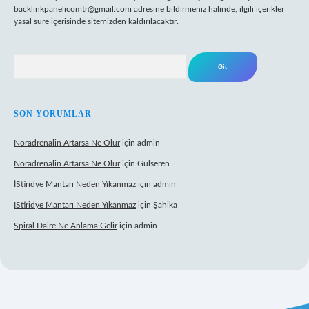
backlinkpanelicomtr@gmail.com
adresine bildirmeniz halinde, ilgili içerikler
yasal süre içerisinde sitemizden kaldırılacaktır.
Arama
SON YORUMLAR
Noradrenalin Artarsa Ne Olur
için
admin
Noradrenalin Artarsa Ne Olur
için
Gülseren
İStiridye Mantarı Neden Yıkanmaz
için
admin
İStiridye Mantarı Neden Yıkanmaz
için
Şahika
Spiral Daire Ne Anlama Gelir
için
admin