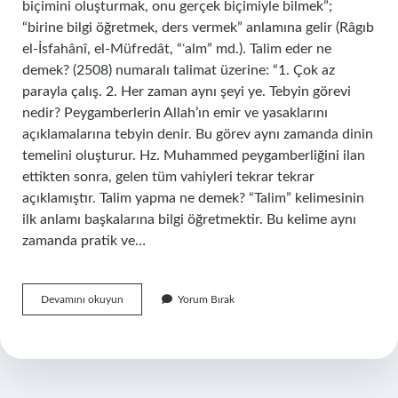
biçimini oluşturmak, onu gerçek biçimiyle bilmek”;
“birine bilgi öğretmek, ders vermek” anlamına gelir (Râgıb
el-İsfahânî, el-Müfredât, “ʿalm” md.). Talim eder ne
demek? (2508) numaralı talimat üzerine: “1. Çok az
parayla çalış. 2. Her zaman aynı şeyi ye. Tebyin görevi
nedir? Peygamberlerin Allah’ın emir ve yasaklarını
açıklamalarına tebyin denir. Bu görev aynı zamanda dinin
temelini oluşturur. Hz. Muhammed peygamberliğini ilan
ettikten sonra, gelen tüm vahiyleri tekrar tekrar
açıklamıştır. Talim yapma ne demek? “Talim” kelimesinin
ilk anlamı başkalarına bilgi öğretmektir. Bu kelime aynı
zamanda pratik ve…
Talim
Devamını okuyun
Yorum Bırak
Görevi
Ne
Demek