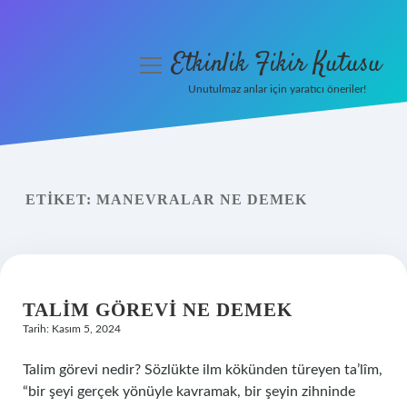
Etkinlik Fikir Kutusu
menüyü
aç
Unutulmaz anlar için yaratıcı öneriler!
Anasayfa
Gizlilik Politikası
ETIKET:
MANEVRALAR NE DEMEK
Yasal Uyarı
Hakkımızda
TALIM GÖREVI NE DEMEK
Tarih: Kasım 5, 2024
Talim görevi nedir? Sözlükte ilm kökünden türeyen ta’lîm,
“bir şeyi gerçek yönüyle kavramak, bir şeyin zihninde