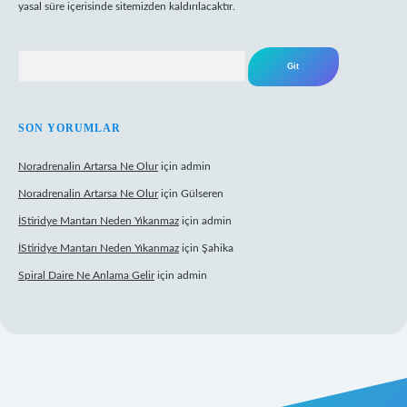
yasal süre içerisinde sitemizden kaldırılacaktır.
Arama
SON YORUMLAR
Noradrenalin Artarsa Ne Olur
için
admin
Noradrenalin Artarsa Ne Olur
için
Gülseren
İStiridye Mantarı Neden Yıkanmaz
için
admin
İStiridye Mantarı Neden Yıkanmaz
için
Şahika
Spiral Daire Ne Anlama Gelir
için
admin
iş