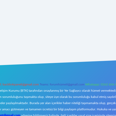
l:
backlinkpaneli@gmail.com
Teams:
forumhizmeti@gmail.com
Whatsapp: 0262 606 
letişim Kurumu (BTK) tarafından onaylanmış bir Yer Sağlayıcı olarak hizmet vermektedir.
orumluluğunu taşımakta olup, siteye üye olarak bu sorumluluğu kabul etmiş sayılırlar. 
eler paylaşılmaktadır. Burada yer alan içerikler haber niteliği taşımamakta olup, ger
z, kar amacı gütmeyen ve tamamen ücretsiz bir bilgi paylaşım platformudur. Hukuka ve y
omtr@gmail.com
adresine bildirmeniz halinde, ilgili içerikler yasal süre içerisinde sitemiz