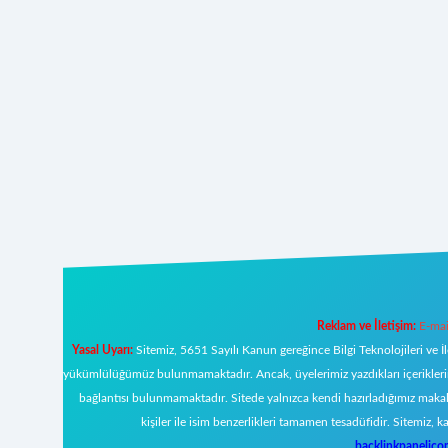
Reklam ve İletişim:
E-mai
Yasal Uyarı:
Sitemiz, 5651 Sayılı Kanun gereğince Bilgi Teknolojileri ve İ
yükümlülüğümüz bulunmamaktadır. Ancak, üyelerimiz yazdıkları içeriklerin s
bağlantısı bulunmamaktadır. Sitede yalnızca kendi hazırladığımız makal
kişiler ile isim benzerlikleri tamamen tesadüfidir. Sitemi
backlinkpanelic