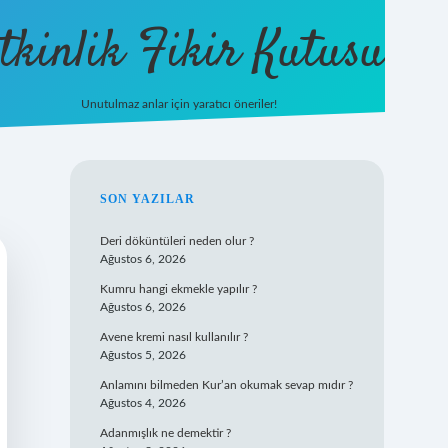
tkinlik Fikir Kutusu
Unutulmaz anlar için yaratıcı öneriler!
betexper giriş
SIDEBAR
SON YAZILAR
Deri döküntüleri neden olur ?
Ağustos 6, 2026
Kumru hangi ekmekle yapılır ?
Ağustos 6, 2026
Avene kremi nasıl kullanılır ?
Ağustos 5, 2026
Anlamını bilmeden Kur’an okumak sevap mıdır ?
Ağustos 4, 2026
Adanmışlık ne demektir ?