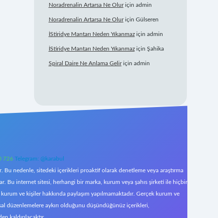
Noradrenalin Artarsa Ne Olur
için
admin
Noradrenalin Artarsa Ne Olur
için
Gülseren
İStiridye Mantarı Neden Yıkanmaz
için
admin
İStiridye Mantarı Neden Yıkanmaz
için
Şahika
Spiral Daire Ne Anlama Gelir
için
admin
0 726
Telegram: @karabul
 Bu nedenle, sitedeki içerikleri proaktif olarak denetleme veya araştırma
Bu internet sitesi, herhangi bir marka, kurum veya şahıs şirketi ile hiçbir
çek kurum ve kişiler hakkında paylaşım yapılmamaktadır. Gerçek kurum ve
asal düzenlemelere aykırı olduğunu düşündüğünüz içerikleri,
den kaldırılacaktır.