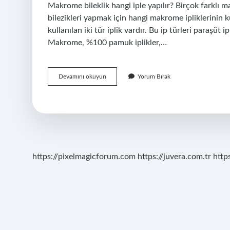
Makrome bileklik hangi iple yapılır? Birçok farklı 
bilezikleri yapmak için hangi makrome ipliklerinin k
kullanılan iki tür iplik vardır. Bu ip türleri paraşü
Makrome, %100 pamuk iplikler,…
Makrome
Devamını okuyun
Yorum Bırak
Için
Hangi
Ip
Kullanılır
https://pixelmagicforum.com
https://juvera.com.tr
http