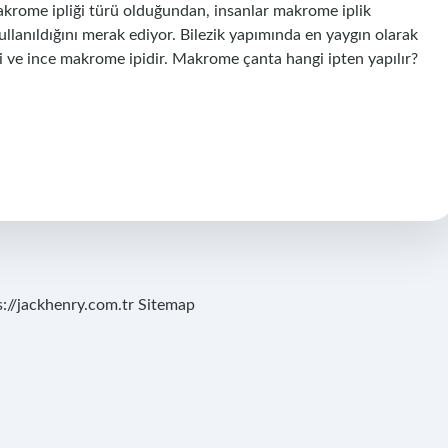
makrome ipliği türü olduğundan, insanlar makrome iplik
ullanıldığını merak ediyor. Bilezik yapımında en yaygın olarak
t ipi ve ince makrome ipidir. Makrome çanta hangi ipten yapılır?
s://jackhenry.com.tr
Sitemap