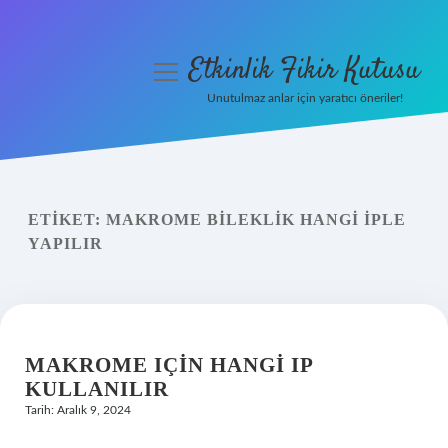
Etkinlik Fikir Kutusu
menüyü
aç
Unutulmaz anlar için yaratıcı öneriler!
Anasayfa
Gizlilik Politikası
ETIKET:
MAKROME BILEKLIK HANGI IPLE
Yasal Uyarı
YAPILIR
Hakkımızda
MAKROME IÇIN HANGI IP
KULLANILIR
Tarih: Aralık 9, 2024