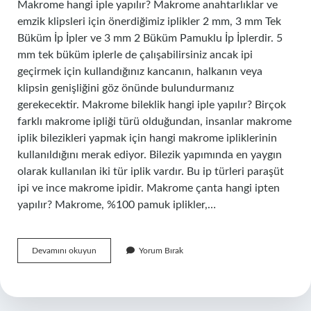
Makrome hangi iple yapılır? Makrome anahtarlıklar ve
emzik klipsleri için önerdiğimiz iplikler 2 mm, 3 mm Tek
Büküm İp İpler ve 3 mm 2 Büküm Pamuklu İp İplerdir. 5
mm tek büküm iplerle de çalışabilirsiniz ancak ipi
geçirmek için kullandığınız kancanın, halkanın veya
klipsin genişliğini göz önünde bulundurmanız
gerekecektir. Makrome bileklik hangi iple yapılır? Birçok
farklı makrome ipliği türü olduğundan, insanlar makrome
iplik bilezikleri yapmak için hangi makrome ipliklerinin
kullanıldığını merak ediyor. Bilezik yapımında en yaygın
olarak kullanılan iki tür iplik vardır. Bu ip türleri paraşüt
ipi ve ince makrome ipidir. Makrome çanta hangi ipten
yapılır? Makrome, %100 pamuk iplikler,…
Makrome
Devamını okuyun
Yorum Bırak
Için
Hangi
Ip
Kullanılır