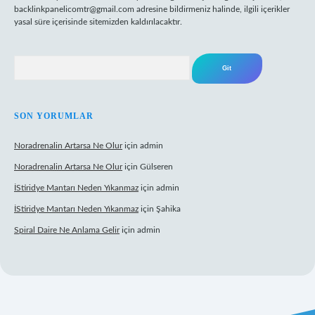
backlinkpanelicomtr@gmail.com
adresine bildirmeniz halinde, ilgili içerikler
yasal süre içerisinde sitemizden kaldırılacaktır.
Arama
SON YORUMLAR
Noradrenalin Artarsa Ne Olur
için
admin
Noradrenalin Artarsa Ne Olur
için
Gülseren
İStiridye Mantarı Neden Yıkanmaz
için
admin
İStiridye Mantarı Neden Yıkanmaz
için
Şahika
Spiral Daire Ne Anlama Gelir
için
admin