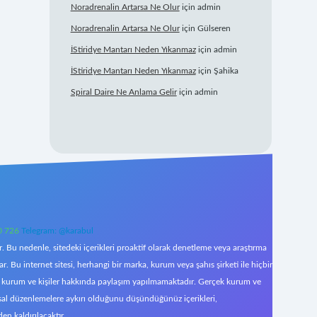
Noradrenalin Artarsa Ne Olur
için
admin
Noradrenalin Artarsa Ne Olur
için
Gülseren
İStiridye Mantarı Neden Yıkanmaz
için
admin
İStiridye Mantarı Neden Yıkanmaz
için
Şahika
Spiral Daire Ne Anlama Gelir
için
admin
0 726
Telegram: @karabul
 Bu nedenle, sitedeki içerikleri proaktif olarak denetleme veya araştırma
Bu internet sitesi, herhangi bir marka, kurum veya şahıs şirketi ile hiçbir
çek kurum ve kişiler hakkında paylaşım yapılmamaktadır. Gerçek kurum ve
asal düzenlemelere aykırı olduğunu düşündüğünüz içerikleri,
den kaldırılacaktır.