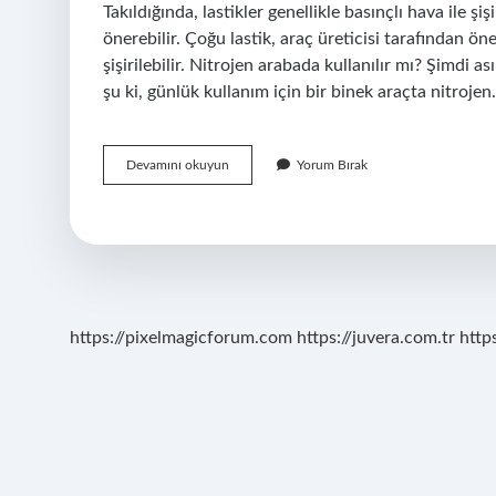
Takıldığında, lastikler genellikle basınçlı hava ile şi
önerebilir. Çoğu lastik, araç üreticisi tarafından ö
şişirilebilir. Nitrojen arabada kullanılır mı? Şimdi a
şu ki, günlük kullanım için bir binek araçta nitroje
Lastik
Devamını okuyun
Yorum Bırak
Hava
Yerine
Ne
Kullanılır
https://pixelmagicforum.com
https://juvera.com.tr
http