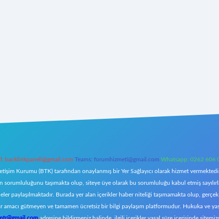
l:
backlinkpaneli@gmail.com
Teams:
forumhizmeti@gmail.com
Whatsapp: 0262 606 
letişim Kurumu (BTK) tarafından onaylanmış bir Yer Sağlayıcı olarak hizmet vermektedir.
orumluluğunu taşımakta olup, siteye üye olarak bu sorumluluğu kabul etmiş sayılırlar. 
eler paylaşılmaktadır. Burada yer alan içerikler haber niteliği taşımamakta olup, ger
z, kar amacı gütmeyen ve tamamen ücretsiz bir bilgi paylaşım platformudur. Hukuka ve y
omtr@gmail.com
adresine bildirmeniz halinde, ilgili içerikler yasal süre içerisinde sitemiz