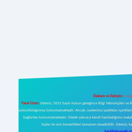
Reklam ve İletişim:
E-mai
Yasal Uyarı:
Sitemiz, 5651 Sayılı Kanun gereğince Bilgi Teknolojileri ve İ
yükümlülüğümüz bulunmamaktadır. Ancak, üyelerimiz yazdıkları içeriklerin s
bağlantısı bulunmamaktadır. Sitede yalnızca kendi hazırladığımız makal
kişiler ile isim benzerlikleri tamamen tesadüfidir. Sitemi
backlinkpanelic