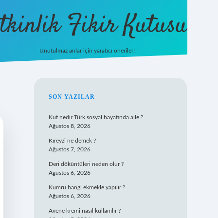
tkinlik Fikir Kutusu
Unutulmaz anlar için yaratıcı öneriler!
betexper giriş
SIDEBAR
SON YAZILAR
Kut nedir Türk sosyal hayatında aile ?
Ağustos 8, 2026
Kıreyzi ne demek ?
Ağustos 7, 2026
Deri döküntüleri neden olur ?
Ağustos 6, 2026
Kumru hangi ekmekle yapılır ?
Ağustos 6, 2026
Avene kremi nasıl kullanılır ?