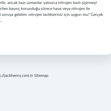
şirilir, ancak bazı uzmanlar yalnızca nitrojen bazlı şişirmeyi
nerilen basınç korunduğu sürece hava veya nitrojen ile
sıl soruya gelelim: nitrojen lastikleriniz için uygun mu? Gerçek
n…
s://jackhenry.com.tr
Sitemap