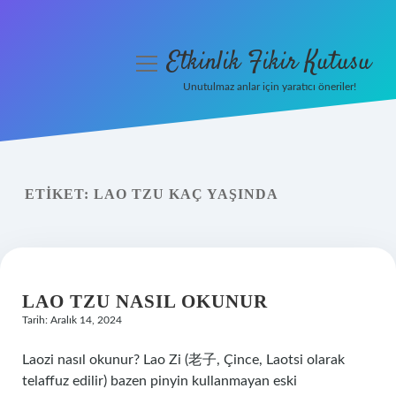
Etkinlik Fikir Kutusu
menüyü
aç
Unutulmaz anlar için yaratıcı öneriler!
Anasayfa
Gizlilik Politikası
ETIKET:
LAO TZU KAÇ YAŞINDA
Yasal Uyarı
Hakkımızda
LAO TZU NASIL OKUNUR
Tarih: Aralık 14, 2024
Laozi nasıl okunur? Lao Zi (老子, Çince, Laotsi olarak
telaffuz edilir) bazen pinyin kullanmayan eski