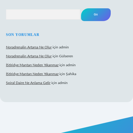
Arama
SON YORUMLAR
Noradrenalin Artarsa Ne Olur
için
admin
Noradrenalin Artarsa Ne Olur
için
Gülseren
İStiridye Mantarı Neden Yıkanmaz
için
admin
İStiridye Mantarı Neden Yıkanmaz
için
Şahika
Spiral Daire Ne Anlama Gelir
için
admin
iriş