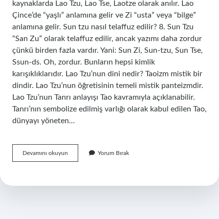
kaynaklarda Lao Tzu, Lao Tse, Laotze olarak anılır. Lao
Çince’de “yaşlı” anlamına gelir ve Zi “usta” veya “bilge”
anlamına gelir. Sun tzu nasıl telaffuz edilir? 8. Sun Tzu
“San Zu” olarak telaffuz edilir, ancak yazımı daha zordur
çünkü birden fazla vardır. Yani: Sun Zi, Sun-tzu, Sun Tse,
Ssun-ds. Oh, zordur. Bunların hepsi kimlik
karışıklıklarıdır. Lao Tzu’nun dini nedir? Taoizm mistik bir
dindir. Lao Tzu’nun öğretisinin temeli mistik panteizmdir.
Lao Tzu’nun Tanrı anlayışı Tao kavramıyla açıklanabilir.
Tanrı’nın sembolize edilmiş varlığı olarak kabul edilen Tao,
dünyayı yöneten…
Lao
Devamını okuyun
Yorum Bırak
Tzu
Nasıl
Okunur