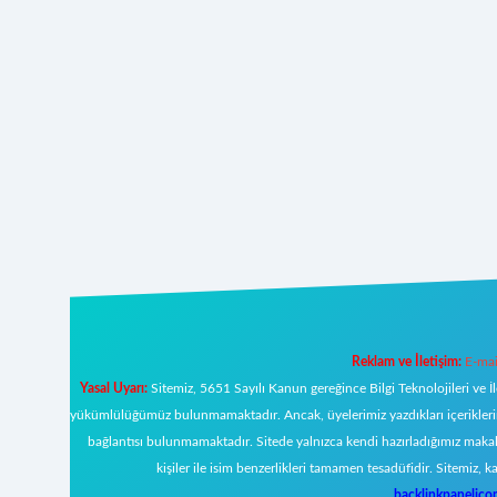
Reklam ve İletişim:
E-mai
Yasal Uyarı:
Sitemiz, 5651 Sayılı Kanun gereğince Bilgi Teknolojileri ve İ
yükümlülüğümüz bulunmamaktadır. Ancak, üyelerimiz yazdıkları içeriklerin s
bağlantısı bulunmamaktadır. Sitede yalnızca kendi hazırladığımız makal
kişiler ile isim benzerlikleri tamamen tesadüfidir. Sitemi
backlinkpanelic