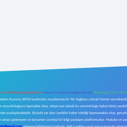
l:
backlinkpaneli@gmail.com
Teams:
forumhizmeti@gmail.com
Whatsapp: 0262 606 
letişim Kurumu (BTK) tarafından onaylanmış bir Yer Sağlayıcı olarak hizmet vermektedir.
orumluluğunu taşımakta olup, siteye üye olarak bu sorumluluğu kabul etmiş sayılırlar. 
eler paylaşılmaktadır. Burada yer alan içerikler haber niteliği taşımamakta olup, ger
z, kar amacı gütmeyen ve tamamen ücretsiz bir bilgi paylaşım platformudur. Hukuka ve y
omtr@gmail.com
adresine bildirmeniz halinde, ilgili içerikler yasal süre içerisinde sitemiz