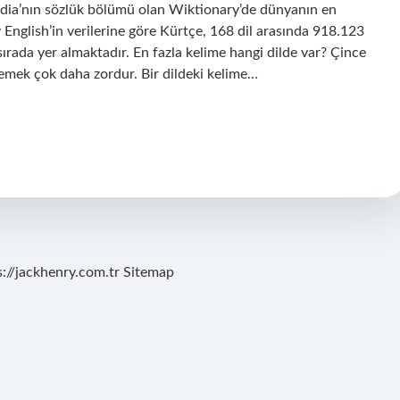
pedia’nın sözlük bölümü olan Wiktionary’de dünyanın en
y English’in verilerine göre Kürtçe, 168 dil arasında 918.123
sırada yer almaktadır. En fazla kelime hangi dilde var? Çince
rlemek çok daha zordur. Bir dildeki kelime…
s://jackhenry.com.tr
Sitemap