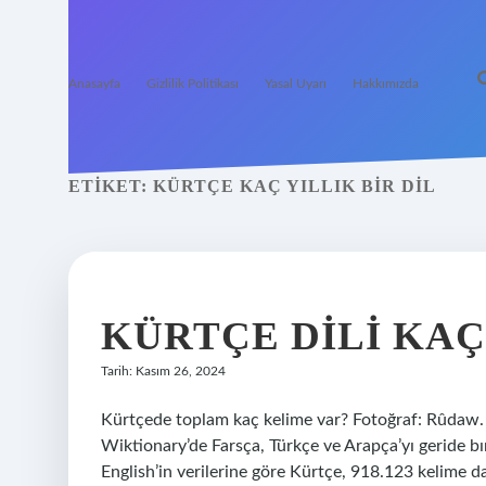
Anasayfa
Gizlilik Politikası
Yasal Uyarı
Hakkımızda
ETIKET:
KÜRTÇE KAÇ YILLIK BIR DIL
KÜRTÇE DILI KA
Tarih: Kasım 26, 2024
Kürtçede toplam kaç kelime var? Fotoğraf: Rûdaw. 
Wiktionary’de Farsça, Türkçe ve Arapça’yı geride bı
English’in verilerine göre Kürtçe, 918.123 kelime d