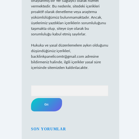
onaylanmış bir Yer Sağlayıcı olarak hizmet
vermektedir. Bu nedenle, sitedeki içerikleri
proaktif olarak denetleme veya araştırma
yükümlülüğümüz bulunmamaktadır. Ancak,
üyelerimiz yazdıkları içeriklerin sorumluluğunu
taşımakta olup, siteye üye olarak bu
sorumluluğu kabul etmiş sayılırlar.
Hukuka ve yasal düzenlemelere aykırı olduğunu
düşündüğünüz içerikleri,
backlinkpanelicomtr@gmail.com
adresine
bildirmeniz halinde, ilgili içerikler yasal süre
içerisinde sitemizden kaldırılacaktır.
Arama
SON YORUMLAR