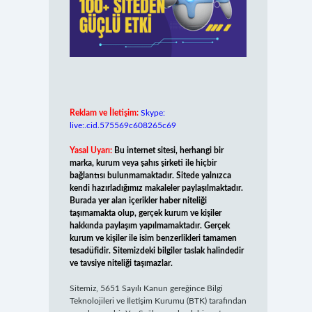
Reklam ve İletişim:
Skype:
live:.cid.575569c608265c69
Yasal Uyarı:
Bu internet sitesi, herhangi bir
marka, kurum veya şahıs şirketi ile hiçbir
bağlantısı bulunmamaktadır. Sitede yalnızca
kendi hazırladığımız makaleler paylaşılmaktadır.
Burada yer alan içerikler haber niteliği
taşımamakta olup, gerçek kurum ve kişiler
hakkında paylaşım yapılmamaktadır. Gerçek
kurum ve kişiler ile isim benzerlikleri tamamen
tesadüfidir. Sitemizdeki bilgiler taslak halindedir
ve tavsiye niteliği taşımazlar.
Sitemiz, 5651 Sayılı Kanun gereğince Bilgi
Teknolojileri ve İletişim Kurumu (BTK) tarafından