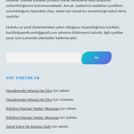
nedenle, sitedeki içerikleri proaktif olarak denetleme veya araştırma
yükümlülüğümüz bulunmamaktadır. Ancak, üyelerimiz yazdıkları içeriklerin
sorumluluğunu taşımakta olup, siteye üye olarak bu sorumluluğu kabul etmiş
sayılırlar.
Hukuka ve yasal düzenlemelere aykırı olduğunu düşündüğünüz içerikleri,
backlinkpanelicomtr@gmail.com
adresine bildirmeniz halinde, ilgili içerikler
yasal süre içerisinde sitemizden kaldırılacaktır.
Arama
SON YORUMLAR
Noradrenalin Artarsa Ne Olur
için
admin
Noradrenalin Artarsa Ne Olur
için
Gülseren
İStiridye Mantarı Neden Yıkanmaz
için
admin
İStiridye Mantarı Neden Yıkanmaz
için
Şahika
Spiral Daire Ne Anlama Gelir
için
admin