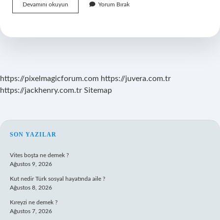
Birlikte
Devamını okuyun
Yorum Bırak
Yaşama
Kültürüne
Sahip
Insanların
Özellikleri
Nelerdir
https://pixelmagicforum.com
https://juvera.com.tr
https://jackhenry.com.tr
Sitemap
SIDEBAR
SON YAZILAR
Vites boşta ne demek ?
Ağustos 9, 2026
Kut nedir Türk sosyal hayatında aile ?
Ağustos 8, 2026
Kıreyzi ne demek ?
Ağustos 7, 2026