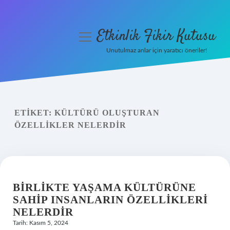
Etkinlik Fikir Kutusu
menüyü
aç
Unutulmaz anlar için yaratıcı öneriler!
Anasayfa
Gizlilik Politikası
ETIKET:
KÜLTÜRÜ OLUŞTURAN
Yasal Uyarı
ÖZELLIKLER NELERDIR
Hakkımızda
BIRLIKTE YAŞAMA KÜLTÜRÜNE
SAHIP INSANLARIN ÖZELLIKLERI
NELERDIR
Tarih: Kasım 5, 2024