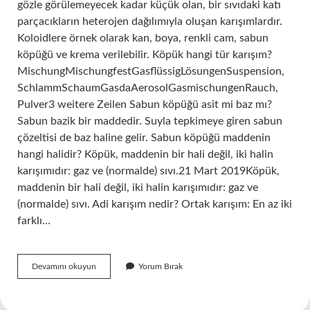
gözle görülemeyecek kadar küçük olan, bir sıvıdaki katı
parçacıkların heterojen dağılımıyla oluşan karışımlardır.
Koloidlere örnek olarak kan, boya, renkli cam, sabun
köpüğü ve krema verilebilir. Köpük hangi tür karışım?
MischungMischungfestGasflüssigLösungenSuspension,
SchlammSchaumGasdaAerosolGasmischungenRauch,
Pulver3 weitere Zeilen Sabun köpüğü asit mi baz mı?
Sabun bazik bir maddedir. Suyla tepkimeye giren sabun
çözeltisi de baz haline gelir. Sabun köpüğü maddenin
hangi halidir? Köpük, maddenin bir hali değil, iki halin
karışımıdır: gaz ve (normalde) sıvı.21 Mart 2019Köpük,
maddenin bir hali değil, iki halin karışımıdır: gaz ve
(normalde) sıvı. Adi karışım nedir? Ortak karışım: En az iki
farklı…
Sabun
Devamını okuyun
Yorum Bırak
Köpüğü
Nasıl
Bir