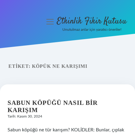
Etkinlik Fikir Kutusu
menüyü
aç
Unutulmaz anlar için yaratıcı öneriler!
Anasayfa
Gizlilik Politikası
ETIKET:
KÖPÜK NE KARIŞIMI
Yasal Uyarı
Hakkımızda
SABUN KÖPÜĞÜ NASIL BIR
KARIŞIM
Tarih: Kasım 30, 2024
Sabun köpüğü ne tür karışım? KOLİDLER: Bunlar, çıplak