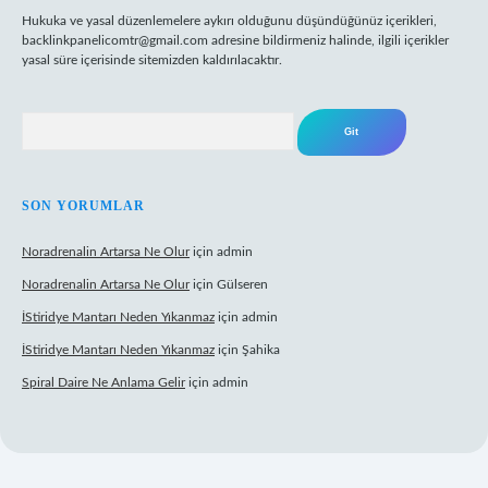
Hukuka ve yasal düzenlemelere aykırı olduğunu düşündüğünüz içerikleri,
backlinkpanelicomtr@gmail.com
adresine bildirmeniz halinde, ilgili içerikler
yasal süre içerisinde sitemizden kaldırılacaktır.
Arama
SON YORUMLAR
Noradrenalin Artarsa Ne Olur
için
admin
Noradrenalin Artarsa Ne Olur
için
Gülseren
İStiridye Mantarı Neden Yıkanmaz
için
admin
İStiridye Mantarı Neden Yıkanmaz
için
Şahika
Spiral Daire Ne Anlama Gelir
için
admin