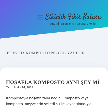
Etkinlik Fikir Kutusu
menüyü
aç
Unutulmaz anlar için yaratıcı öneriler!
Anasayfa
Gizlilik Politikası
ETIKET:
KOMPOSTO NEYLE YAPILIR
Yasal Uyarı
Hakkımızda
HOŞAFLA KOMPOSTO AYNI ŞEY MI
Tarih: Aralık 14, 2024
Kompostoyla hoşafın farkı nedir? Komposto veya
komposto, meyvelerin şekerli su ile kaynatılmasıyla