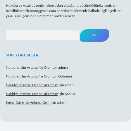
Hukuka ve yasal düzenlemelere aykırı olduğunu düşündüğünüz içerikleri,
backlinkpanelicomtr@gmail.com
adresine bildirmeniz halinde, ilgili içerikler
yasal süre içerisinde sitemizden kaldırılacaktır.
Arama
SON YORUMLAR
Noradrenalin Artarsa Ne Olur
için
admin
Noradrenalin Artarsa Ne Olur
için
Gülseren
İStiridye Mantarı Neden Yıkanmaz
için
admin
İStiridye Mantarı Neden Yıkanmaz
için
Şahika
Spiral Daire Ne Anlama Gelir
için
admin