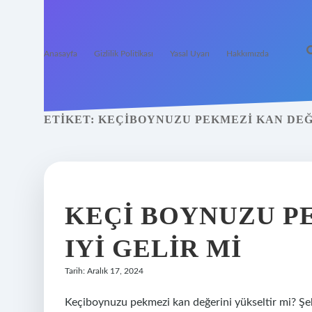
Anasayfa
Gizlilik Politikası
Yasal Uyarı
Hakkımızda
ETIKET:
KEÇIBOYNUZU PEKMEZI KAN DEĞ
KEÇI BOYNUZU P
IYI GELIR MI
Tarih: Aralık 17, 2024
Keçiboynuzu pekmezi kan değerini yükseltir mi? Şek