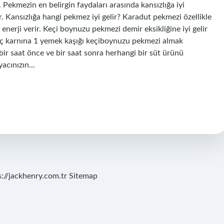
r. Pekmezin en belirgin faydaları arasında kansızlığa iyi
ır. Kansızlığa hangi pekmez iyi gelir? Karadut pekmezi özellikle
e enerji verir. Keçi boynuzu pekmezi demir eksikliğine iyi gelir
 aç karnına 1 yemek kaşığı keçiboynuzu pekmezi almak
 saat önce ve bir saat sonra herhangi bir süt ürünü
yacınızın…
s://jackhenry.com.tr
Sitemap