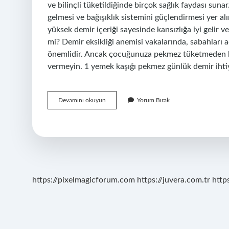
ve bilinçli tüketildiğinde birçok sağlık faydası suna
gelmesi ve bağışıklık sistemini güçlendirmesi yer al
yüksek demir içeriği sayesinde kansızlığa iyi gelir v
mi? Demir eksikliği anemisi vakalarında, sabahları
önemlidir. Ancak çocuğunuza pekmez tüketmeden bir
vermeyin. 1 yemek kaşığı pekmez günlük demir ihti
Keçi
Devamını okuyun
Yorum Bırak
Boynuzu
Pekmezi
Kansızlığa
Iyi
Gelir
Mi
https://pixelmagicforum.com
https://juvera.com.tr
http