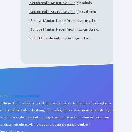
Noradrenalin Artarsa Ne Olur
için
admin
Noradrenalin Artarsa Ne Olur
için
Gülseren
İStiridye Mantarı Neden Yıkanmaz
için
admin
İStiridye Mantarı Neden Yıkanmaz
için
Şahika
Spiral Daire Ne Anlama Gelir
için
admin
0 726
Telegram: @karabul
 Bu nedenle, sitedeki içerikleri proaktif olarak denetleme veya araştırma
Bu internet sitesi, herhangi bir marka, kurum veya şahıs şirketi ile hiçbir
çek kurum ve kişiler hakkında paylaşım yapılmamaktadır. Gerçek kurum ve
asal düzenlemelere aykırı olduğunu düşündüğünüz içerikleri,
den kaldırılacaktır.