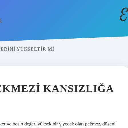
E
ERINI YÜKSELTIR MI
EKMEZI KANSIZLIĞA
er ve besin değeri yüksek bir yiyecek olan pekmez, düzenli