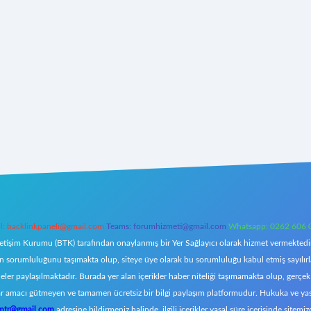
l:
backlinkpaneli@gmail.com
Teams:
forumhizmeti@gmail.com
Whatsapp: 0262 606 
letişim Kurumu (BTK) tarafından onaylanmış bir Yer Sağlayıcı olarak hizmet vermektedir.
orumluluğunu taşımakta olup, siteye üye olarak bu sorumluluğu kabul etmiş sayılırlar. 
eler paylaşılmaktadır. Burada yer alan içerikler haber niteliği taşımamakta olup, ger
z, kar amacı gütmeyen ve tamamen ücretsiz bir bilgi paylaşım platformudur. Hukuka ve y
omtr@gmail.com
adresine bildirmeniz halinde, ilgili içerikler yasal süre içerisinde sitemiz