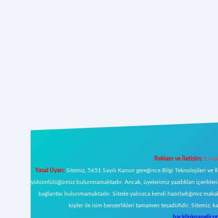
Reklam ve İletişim:
E-mai
Yasal Uyarı:
Sitemiz, 5651 Sayılı Kanun gereğince Bilgi Teknolojileri ve İ
yükümlülüğümüz bulunmamaktadır. Ancak, üyelerimiz yazdıkları içeriklerin s
bağlantısı bulunmamaktadır. Sitede yalnızca kendi hazırladığımız makal
kişiler ile isim benzerlikleri tamamen tesadüfidir. Sitemi
backlinkpanelic