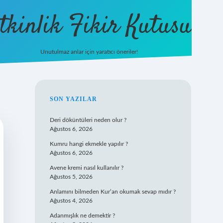
tkinlik Fikir Kutusu
Unutulmaz anlar için yaratıcı öneriler!
betexper giriş
SIDEBAR
SON YAZILAR
Deri döküntüleri neden olur ?
Ağustos 6, 2026
Kumru hangi ekmekle yapılır ?
Ağustos 6, 2026
Avene kremi nasıl kullanılır ?
Ağustos 5, 2026
Anlamını bilmeden Kur’an okumak sevap mıdır ?
Ağustos 4, 2026
Adanmışlık ne demektir ?