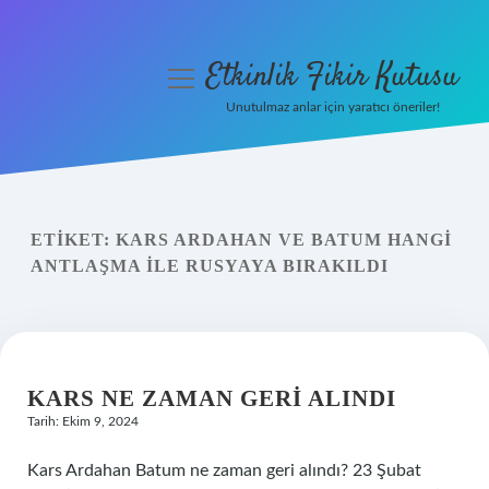
Etkinlik Fikir Kutusu
menüyü
aç
Unutulmaz anlar için yaratıcı öneriler!
Anasayfa
Gizlilik Politikası
ETIKET:
KARS ARDAHAN VE BATUM HANGI
Yasal Uyarı
ANTLAŞMA ILE RUSYAYA BIRAKILDI
Hakkımızda
KARS NE ZAMAN GERI ALINDI
Tarih: Ekim 9, 2024
Kars Ardahan Batum ne zaman geri alındı? 23 Şubat