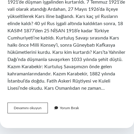
1921’de düşman işgalinden kurtarıldı. 7 Temmuz 1921’de
vali olarak atandığı Ardahan, 27 Mayıs 1926’da ilçeye
yükseltilerek Kars iline bağlandı. Kars kaç yıl Rusların
elinde kaldı? 40 yıl Rus işgali altında kaldıktan sonra, 18
KASIM 1877’den 25 NİSAN 1918’e kadar Türkiye
Cumhuriyeti’ne katıldı. Kurtuluş Savaşı sırasında Kars
halkı önce Milli Konsey’i, sonra Güneybatı Kafkasya
hükümetlerini kurdu. Karsı kim kurtardı? Kars’ta Yahniler
Dağı’nda düşmanla savaşırken 1033 yılında şehit düştü.
Kazım Karabekir: Kurtuluş Savaşımızın önde gelen
kahramanlarındandır. Kazım Karabekir, 1882 yılında
İstanbul’da doğdu. Fatih Askeri Rüştiyesi ve Kuleli
Lisesi’nde okudu. Kars Osmanlıdan ne zaman…
Kars
Devamını okuyun
Yorum Bırak
Ne
Zaman
Geri
Alındı