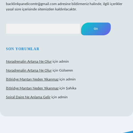
backlinkpanelicomtr@gmail.com
adresine bildirmeniz halinde, ilgili içerikler
yasal süre içerisinde sitemizden kaldırılacaktır.
Arama
SON YORUMLAR
Noradrenalin Artarsa Ne Olur
için
admin
Noradrenalin Artarsa Ne Olur
için
Gülseren
İStiridye Mantarı Neden Yıkanmaz
için
admin
İStiridye Mantarı Neden Yıkanmaz
için
Şahika
Spiral Daire Ne Anlama Gelir
için
admin