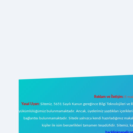
Reklam ve İletişim:
E-mai
Yasal Uyarı:
Sitemiz, 5651 Sayılı Kanun gereğince Bilgi Teknolojileri ve İ
yükümlülüğümüz bulunmamaktadır. Ancak, üyelerimiz yazdıkları içeriklerin s
bağlantısı bulunmamaktadır. Sitede yalnızca kendi hazırladığımız makal
kişiler ile isim benzerlikleri tamamen tesadüfidir. Sitemi
backlinkpanelic