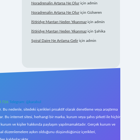
Noradrenalin Artarsa Ne Olur
için
admin
Noradrenalin Artarsa Ne Olur
için
Gülseren
İStiridye Mantarı Neden Yıkanmaz
için
admin
İStiridye Mantarı Neden Yıkanmaz
için
Şahika
Spiral Daire Ne Anlama Gelir
için
admin
0 726
Telegram: @karabul
 Bu nedenle, sitedeki içerikleri proaktif olarak denetleme veya araştırma
Bu internet sitesi, herhangi bir marka, kurum veya şahıs şirketi ile hiçbir
çek kurum ve kişiler hakkında paylaşım yapılmamaktadır. Gerçek kurum ve
asal düzenlemelere aykırı olduğunu düşündüğünüz içerikleri,
den kaldırılacaktır.