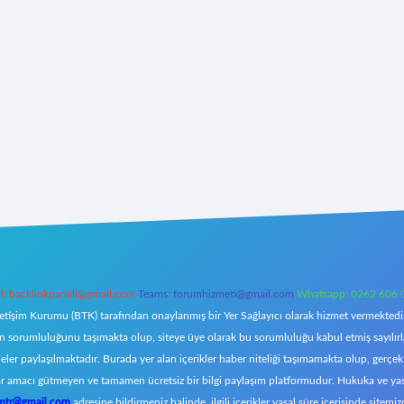
l:
backlinkpaneli@gmail.com
Teams:
forumhizmeti@gmail.com
Whatsapp: 0262 606 
letişim Kurumu (BTK) tarafından onaylanmış bir Yer Sağlayıcı olarak hizmet vermektedir.
orumluluğunu taşımakta olup, siteye üye olarak bu sorumluluğu kabul etmiş sayılırlar. 
eler paylaşılmaktadır. Burada yer alan içerikler haber niteliği taşımamakta olup, ger
z, kar amacı gütmeyen ve tamamen ücretsiz bir bilgi paylaşım platformudur. Hukuka ve y
omtr@gmail.com
adresine bildirmeniz halinde, ilgili içerikler yasal süre içerisinde sitemiz