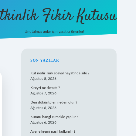
tkinlik Fikir Kutusu
Unutulmaz anlar için yaratıcı öneriler!
betexper giriş
SIDEBAR
SON YAZILAR
Kut nedir Türk sosyal hayatında aile ?
Ağustos 8, 2026
Kıreyzi ne demek ?
Ağustos 7, 2026
Deri döküntüleri neden olur ?
Ağustos 6, 2026
Kumru hangi ekmekle yapılır ?
Ağustos 6, 2026
Avene kremi nasıl kullanılır ?