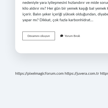
nedeniyle yara iyileşmesini hızlandırır ve mide sor
kilo aldırır mı? Her gün bir yemek kaşığı bal yemek
içerir. Balın şeker içeriği yüksek olduğundan, diya
yapar mı? Dikkat, çok fazla karbonhidrat…
Bal
Devamını okuyun
Yorum Bırak
Vücutta
Yağ
Yapar
Mı
https://pixelmagicforum.com
https://juvera.com.tr
http