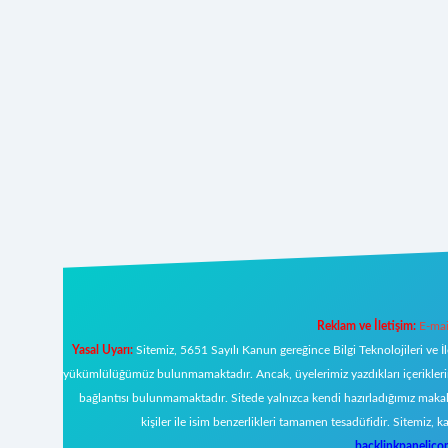
Reklam ve İletişim:
E-mai
Yasal Uyarı:
Sitemiz, 5651 Sayılı Kanun gereğince Bilgi Teknolojileri ve İ
yükümlülüğümüz bulunmamaktadır. Ancak, üyelerimiz yazdıkları içeriklerin s
bağlantısı bulunmamaktadır. Sitede yalnızca kendi hazırladığımız makal
kişiler ile isim benzerlikleri tamamen tesadüfidir. Sitemi
backlinkpanelic