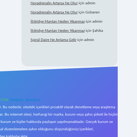
Noradrenalin Artarsa Ne Olur
için
admin
Noradrenalin Artarsa Ne Olur
için
Gülseren
İStiridye Mantarı Neden Yıkanmaz
için
admin
İStiridye Mantarı Neden Yıkanmaz
için
Şahika
Spiral Daire Ne Anlama Gelir
için
admin
0 726
Telegram: @karabul
 Bu nedenle, sitedeki içerikleri proaktif olarak denetleme veya araştırma
Bu internet sitesi, herhangi bir marka, kurum veya şahıs şirketi ile hiçbir
çek kurum ve kişiler hakkında paylaşım yapılmamaktadır. Gerçek kurum ve
asal düzenlemelere aykırı olduğunu düşündüğünüz içerikleri,
den kaldırılacaktır.