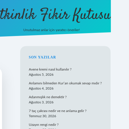
tkinlik Fikir Kutusu
Unutulmaz anlar için yaratıcı öneriler!
betexper giriş
SIDEBAR
SON YAZILAR
Avene kremi nasıl kullanılır ?
Ağustos 5, 2026
Anlamını bilmeden Kur’an okumak sevap mıdır ?
Ağustos 4, 2026
Adanmışlık ne demektir ?
Ağustos 3, 2026
7 taç çakrası nedir ve ne anlama gelir ?
Temmuz 30, 2026
Uzayın rengi nedir ?