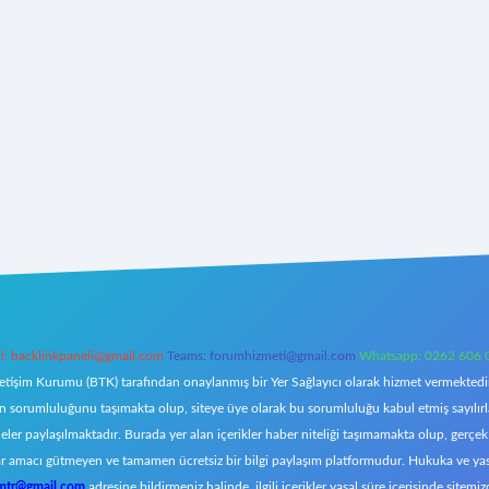
l:
backlinkpaneli@gmail.com
Teams:
forumhizmeti@gmail.com
Whatsapp: 0262 606 
letişim Kurumu (BTK) tarafından onaylanmış bir Yer Sağlayıcı olarak hizmet vermektedir.
orumluluğunu taşımakta olup, siteye üye olarak bu sorumluluğu kabul etmiş sayılırlar. 
eler paylaşılmaktadır. Burada yer alan içerikler haber niteliği taşımamakta olup, ger
z, kar amacı gütmeyen ve tamamen ücretsiz bir bilgi paylaşım platformudur. Hukuka ve y
omtr@gmail.com
adresine bildirmeniz halinde, ilgili içerikler yasal süre içerisinde sitemiz