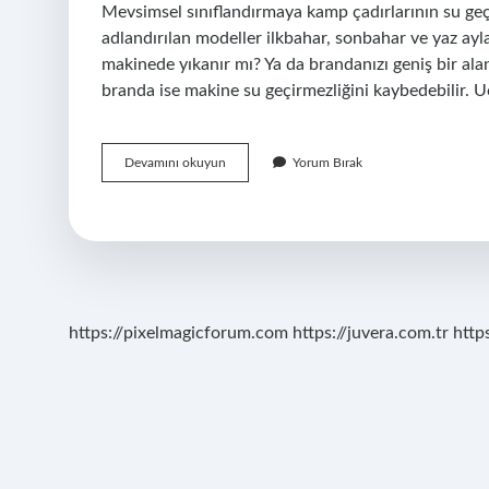
Mevsimsel sınıflandırmaya kamp çadırlarının su geçi
adlandırılan modeller ilkbahar, sonbahar ve yaz ay
makinede yıkanır mı? Ya da brandanızı geniş bir alana 
branda ise makine su geçirmezliğini kaybedebilir. 
Çadırlar
Devamını okuyun
Yorum Bırak
Yıkanır
Mı
https://pixelmagicforum.com
https://juvera.com.tr
http