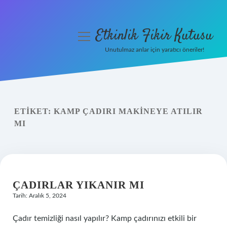
Etkinlik Fikir Kutusu
menüyü
aç
Unutulmaz anlar için yaratıcı öneriler!
Anasayfa
Gizlilik Politikası
ETIKET:
KAMP ÇADIRI MAKINEYE ATILIR
Yasal Uyarı
MI
Hakkımızda
ÇADIRLAR YIKANIR MI
Tarih: Aralık 5, 2024
Çadır temizliği nasıl yapılır? Kamp çadırınızı etkili bir