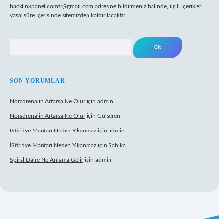
backlinkpanelicomtr@gmail.com
adresine bildirmeniz halinde, ilgili içerikler
yasal süre içerisinde sitemizden kaldırılacaktır.
Arama
SON YORUMLAR
Noradrenalin Artarsa Ne Olur
için
admin
Noradrenalin Artarsa Ne Olur
için
Gülseren
İStiridye Mantarı Neden Yıkanmaz
için
admin
İStiridye Mantarı Neden Yıkanmaz
için
Şahika
Spiral Daire Ne Anlama Gelir
için
admin