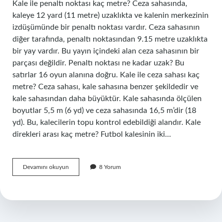
Kale ile penaltı noktası kaç metre? Ceza sahasında,
kaleye 12 yard (11 metre) uzaklıkta ve kalenin merkezinin
izdüşümünde bir penaltı noktası vardır. Ceza sahasının
diğer tarafında, penaltı noktasından 9.15 metre uzaklıkta
bir yay vardır. Bu yayın içindeki alan ceza sahasının bir
parçası değildir. Penaltı noktası ne kadar uzak? Bu
satırlar 16 oyun alanına doğru. Kale ile ceza sahası kaç
metre? Ceza sahası, kale sahasına benzer şekildedir ve
kale sahasından daha büyüktür. Kale sahasında ölçülen
boyutlar 5,5 m (6 yd) ve ceza sahasında 16,5 m’dir (18
yd). Bu, kalecilerin topu kontrol edebildiği alandır. Kale
direkleri arası kaç metre? Futbol kalesinin iki…
Kale
Devamını okuyun
8 Yorum
Ile
Penaltı
Noktası
Arasında
Kaç
Metre