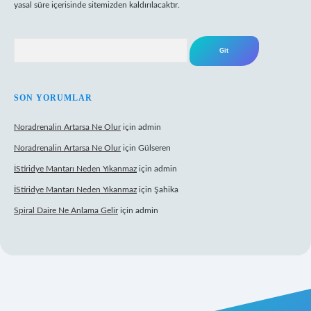
yasal süre içerisinde sitemizden kaldırılacaktır.
Arama
SON YORUMLAR
Noradrenalin Artarsa Ne Olur
için
admin
Noradrenalin Artarsa Ne Olur
için
Gülseren
İStiridye Mantarı Neden Yıkanmaz
için
admin
İStiridye Mantarı Neden Yıkanmaz
için
Şahika
Spiral Daire Ne Anlama Gelir
için
admin
riş