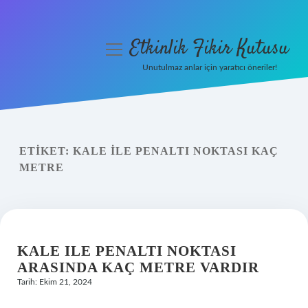
Etkinlik Fikir Kutusu
menüyü
aç
Unutulmaz anlar için yaratıcı öneriler!
Anasayfa
Gizlilik Politikası
ETIKET:
KALE ILE PENALTI NOKTASI KAÇ
Yasal Uyarı
METRE
Hakkımızda
KALE ILE PENALTI NOKTASI
ARASINDA KAÇ METRE VARDIR
Tarih: Ekim 21, 2024