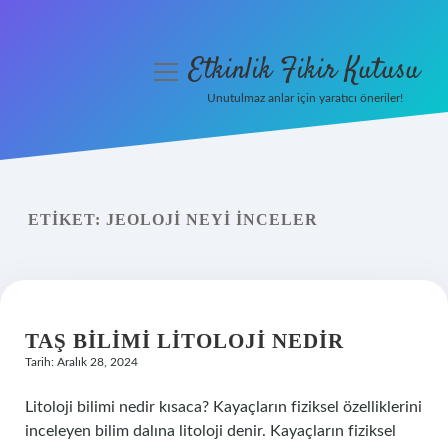
Etkinlik Fikir Kutusu
menüyü
aç
Unutulmaz anlar için yaratıcı öneriler!
Anasayfa
Gizlilik Politikası
ETIKET:
JEOLOJI NEYI INCELER
Yasal Uyarı
Hakkımızda
TAŞ BILIMI LITOLOJI NEDIR
Tarih: Aralık 28, 2024
Litoloji bilimi nedir kısaca? Kayaçların fiziksel özelliklerini
inceleyen bilim dalına litoloji denir. Kayaçların fiziksel