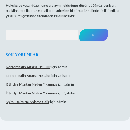
Hukuka ve yasal düzenlemelere aykırı olduğunu düşündüğünüz içerikleri,
backlinkpanelicomtr@gmail.com
adresine bildirmeniz halinde, ilgili içerikler
yasal süre içerisinde sitemizden kaldırılacaktır.
Arama
SON YORUMLAR
Noradrenalin Artarsa Ne Olur
için
admin
Noradrenalin Artarsa Ne Olur
için
Gülseren
İStiridye Mantarı Neden Yıkanmaz
için
admin
İStiridye Mantarı Neden Yıkanmaz
için
Şahika
Spiral Daire Ne Anlama Gelir
için
admin