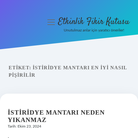
Etkinlik Fikir Kutusu
menüyü
aç
Unutulmaz anlar için yaratıcı öneriler!
Anasayfa
Gizlilik Politikası
ETIKET:
İSTIRIDYE MANTARI EN IYI NASIL
Yasal Uyarı
PIŞIRILIR
Hakkımızda
İSTIRIDYE MANTARI NEDEN
YIKANMAZ
Tarih: Ekim 23, 2024