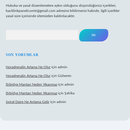
Hukuka ve yasal düzenlemelere aykırı olduğunu düşündüğünüz içerikleri,
backlinkpanelicomtr@gmail.com
adresine bildirmeniz halinde, ilgili içerikler
yasal süre içerisinde sitemizden kaldırılacaktır.
Arama
SON YORUMLAR
Noradrenalin Artarsa Ne Olur
için
admin
Noradrenalin Artarsa Ne Olur
için
Gülseren
İStiridye Mantarı Neden Yıkanmaz
için
admin
İStiridye Mantarı Neden Yıkanmaz
için
Şahika
Spiral Daire Ne Anlama Gelir
için
admin