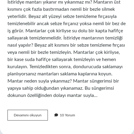
İstiridye mantarı yıkanır mı yıkanmaz mı? Mantarın üst
kısmını çok fazla bastırmadan nemli bir bezle silmek
yeterlidir. Beyaz alt yüzeyi sebze temizleme fırçasıyla
temizlenebilir ancak sebze fırçanız yoksa nemli bir bez de
iş görür. Mantarlar çok kirliyse su dolu bir kapta hafifçe
sallayarak temizlenmelidir. İstiridye mantarının temizliği
nasıl yapılır? Beyaz alt kısmını bir sebze temizleme fırçası
veya nemli bir bezle temizleyin. Mantarlar çok kirliyse,
bir kase suda hafifçe sallayarak temizleyin ve hemen
kurulayın. Temizledikten sonra, dondurucuda saklamayı
planlıyorsanız mantarları saklama kaplarına koyun.
Mantar neden suyla yıkanmaz? Mantar süngerimsi bir
yapıya sahip olduğundan yıkanamaz. Bu süngerimsi
dokunun özelliğinden dolayı mantar suyla…
İStiridye
Devamını okuyun
10 Yorum
Mantarı
Neden
Yıkanmaz