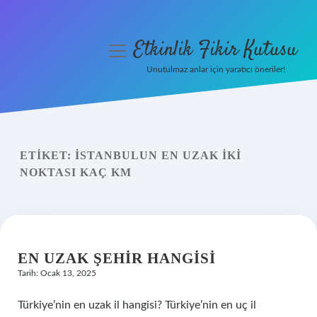
Etkinlik Fikir Kutusu
menüyü
aç
Unutulmaz anlar için yaratıcı öneriler!
Anasayfa
Gizlilik Politikası
ETIKET:
İSTANBULUN EN UZAK IKI
Yasal Uyarı
NOKTASI KAÇ KM
Hakkımızda
EN UZAK ŞEHIR HANGISI
Tarih: Ocak 13, 2025
Türkiye’nin en uzak il hangisi? Türkiye’nin en uç il