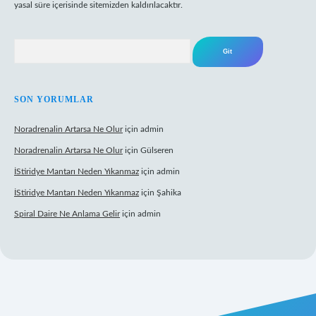
yasal süre içerisinde sitemizden kaldırılacaktır.
Arama
SON YORUMLAR
Noradrenalin Artarsa Ne Olur
için
admin
Noradrenalin Artarsa Ne Olur
için
Gülseren
İStiridye Mantarı Neden Yıkanmaz
için
admin
İStiridye Mantarı Neden Yıkanmaz
için
Şahika
Spiral Daire Ne Anlama Gelir
için
admin
riş