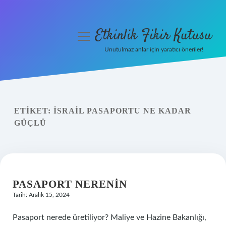
Etkinlik Fikir Kutusu
menüyü
aç
Unutulmaz anlar için yaratıcı öneriler!
Anasayfa
Gizlilik Politikası
ETIKET:
İSRAIL PASAPORTU NE KADAR
Yasal Uyarı
GÜÇLÜ
Hakkımızda
PASAPORT NERENIN
Tarih: Aralık 15, 2024
Pasaport nerede üretiliyor? Maliye ve Hazine Bakanlığı,