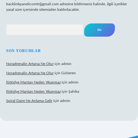
backlinkpanelicomtr@gmail.com
adresine bildirmeniz halinde, ilgili içerikler
yasal süre içerisinde sitemizden kaldırılacaktır.
Arama
SON YORUMLAR
Noradrenalin Artarsa Ne Olur
için
admin
Noradrenalin Artarsa Ne Olur
için
Gülseren
İStiridye Mantarı Neden Yıkanmaz
için
admin
İStiridye Mantarı Neden Yıkanmaz
için
Şahika
Spiral Daire Ne Anlama Gelir
için
admin