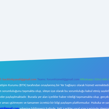
l:
backlinkpaneli@gmail.com
Teams:
forumhizmeti@gmail.com
Whatsapp: 0262 606 
letişim Kurumu (BTK) tarafından onaylanmış bir Yer Sağlayıcı olarak hizmet vermektedir.
orumluluğunu taşımakta olup, siteye üye olarak bu sorumluluğu kabul etmiş sayılırlar. 
eler paylaşılmaktadır. Burada yer alan içerikler haber niteliği taşımamakta olup, ger
z, kar amacı gütmeyen ve tamamen ücretsiz bir bilgi paylaşım platformudur. Hukuka ve y
omtr@gmail.com
adresine bildirmeniz halinde, ilgili içerikler yasal süre içerisinde sitemiz