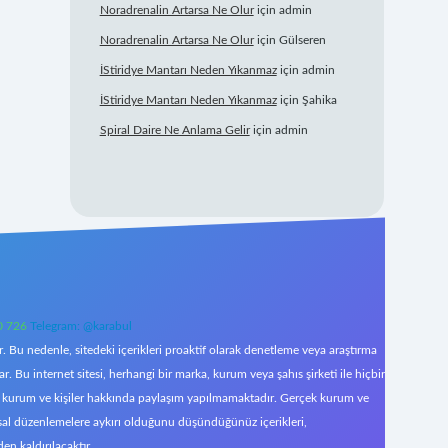
Noradrenalin Artarsa Ne Olur
için
admin
Noradrenalin Artarsa Ne Olur
için
Gülseren
İStiridye Mantarı Neden Yıkanmaz
için
admin
İStiridye Mantarı Neden Yıkanmaz
için
Şahika
Spiral Daire Ne Anlama Gelir
için
admin
0 726
Telegram: @karabul
 Bu nedenle, sitedeki içerikleri proaktif olarak denetleme veya araştırma
Bu internet sitesi, herhangi bir marka, kurum veya şahıs şirketi ile hiçbir
çek kurum ve kişiler hakkında paylaşım yapılmamaktadır. Gerçek kurum ve
asal düzenlemelere aykırı olduğunu düşündüğünüz içerikleri,
den kaldırılacaktır.