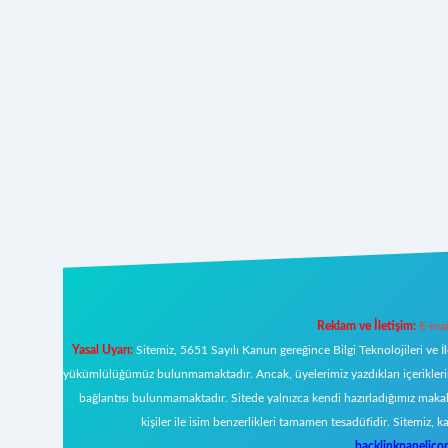
Reklam ve İletişim:
E-mai
Yasal Uyarı:
Sitemiz, 5651 Sayılı Kanun gereğince Bilgi Teknolojileri ve İ
yükümlülüğümüz bulunmamaktadır. Ancak, üyelerimiz yazdıkları içeriklerin s
bağlantısı bulunmamaktadır. Sitede yalnızca kendi hazırladığımız makal
kişiler ile isim benzerlikleri tamamen tesadüfidir. Sitemi
backlinkpanelic