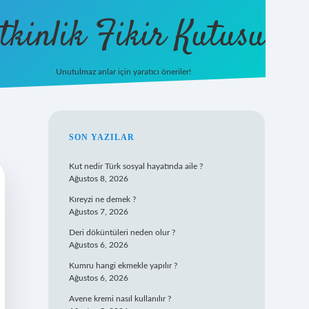
tkinlik Fikir Kutusu
Unutulmaz anlar için yaratıcı öneriler!
betexper giriş
SIDEBAR
SON YAZILAR
Kut nedir Türk sosyal hayatında aile ?
Ağustos 8, 2026
Kıreyzi ne demek ?
Ağustos 7, 2026
Deri döküntüleri neden olur ?
Ağustos 6, 2026
Kumru hangi ekmekle yapılır ?
Ağustos 6, 2026
Avene kremi nasıl kullanılır ?