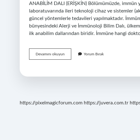
ANABİLİM DALI (ERİŞKİN) Bölümümüzde, immün yetm
laboratuvarında ileri teknoloji cihaz ve sistemler (
güncel yöntemlerle tedavileri yapılmaktadır. İmmüno
bünyesindeki Alerji ve İmmünoloji Bilim Dalı, ülkemi
ilk anabilim dallarından biridir. İmmüne hangi dokt
Immünoloji
Devamını okuyun
Yorum Bırak
Hangi
Bölüme
Girer
https://pixelmagicforum.com
https://juvera.com.tr
http