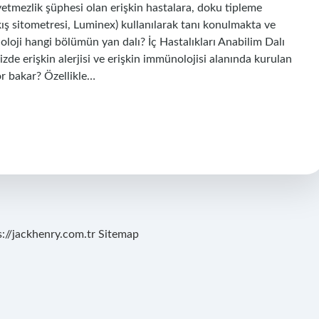
ezlik şüphesi olan erişkin hastalara, doku tipleme
akış sitometresi, Luminex) kullanılarak tanı konulmakta ve
loji hangi bölümün yan dalı? İç Hastalıkları Anabilim Dalı
zde erişkin alerjisi ve erişkin immünolojisi alanında kurulan
or bakar? Özellikle…
s://jackhenry.com.tr
Sitemap