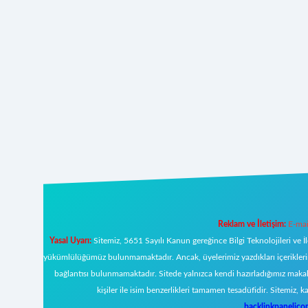
Reklam ve İletişim:
E-mai
Yasal Uyarı:
Sitemiz, 5651 Sayılı Kanun gereğince Bilgi Teknolojileri ve İ
yükümlülüğümüz bulunmamaktadır. Ancak, üyelerimiz yazdıkları içeriklerin s
bağlantısı bulunmamaktadır. Sitede yalnızca kendi hazırladığımız makal
kişiler ile isim benzerlikleri tamamen tesadüfidir. Sitemi
backlinkpanelic