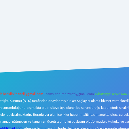
l:
backlinkpaneli@gmail.com
Teams:
forumhizmeti@gmail.com
Whatsapp: 0262 606 
letişim Kurumu (BTK) tarafından onaylanmış bir Yer Sağlayıcı olarak hizmet vermektedir.
orumluluğunu taşımakta olup, siteye üye olarak bu sorumluluğu kabul etmiş sayılırlar. 
eler paylaşılmaktadır. Burada yer alan içerikler haber niteliği taşımamakta olup, ger
z, kar amacı gütmeyen ve tamamen ücretsiz bir bilgi paylaşım platformudur. Hukuka ve y
omtr@gmail.com
adresine bildirmeniz halinde, ilgili içerikler yasal süre içerisinde sitemiz