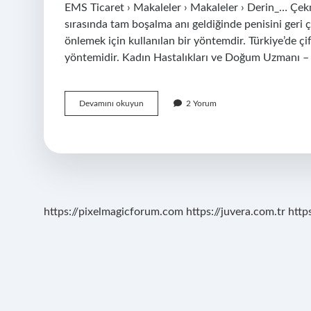
EMS Ticaret › Makaleler › Makaleler › Derin_… Çekm
sırasında tam boşalma anı geldiğinde penisini geri ç
önlemek için kullanılan bir yöntemdir. Türkiye’de ç
yöntemidir. Kadın Hastalıkları ve Doğum Uzmanı –
Derin
Devamını okuyun
2 Yorum
Çekme
Yöntemi
Nedir
https://pixelmagicforum.com
https://juvera.com.tr
http