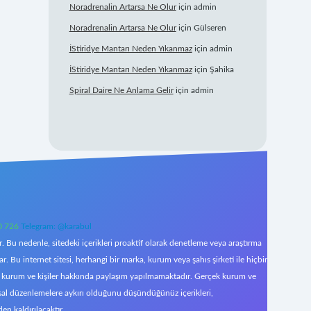
Noradrenalin Artarsa Ne Olur
için
admin
Noradrenalin Artarsa Ne Olur
için
Gülseren
İStiridye Mantarı Neden Yıkanmaz
için
admin
İStiridye Mantarı Neden Yıkanmaz
için
Şahika
Spiral Daire Ne Anlama Gelir
için
admin
0 726
Telegram: @karabul
 Bu nedenle, sitedeki içerikleri proaktif olarak denetleme veya araştırma
Bu internet sitesi, herhangi bir marka, kurum veya şahıs şirketi ile hiçbir
çek kurum ve kişiler hakkında paylaşım yapılmamaktadır. Gerçek kurum ve
asal düzenlemelere aykırı olduğunu düşündüğünüz içerikleri,
den kaldırılacaktır.