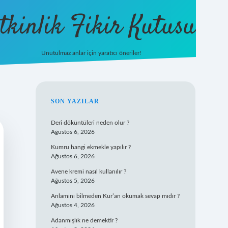
tkinlik Fikir Kutusu
Unutulmaz anlar için yaratıcı öneriler!
betexper giriş
SIDEBAR
SON YAZILAR
Deri döküntüleri neden olur ?
Ağustos 6, 2026
Kumru hangi ekmekle yapılır ?
Ağustos 6, 2026
Avene kremi nasıl kullanılır ?
Ağustos 5, 2026
Anlamını bilmeden Kur’an okumak sevap mıdır ?
Ağustos 4, 2026
Adanmışlık ne demektir ?