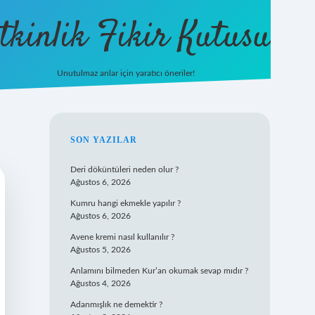
tkinlik Fikir Kutusu
Unutulmaz anlar için yaratıcı öneriler!
betexper giriş
SIDEBAR
SON YAZILAR
Deri döküntüleri neden olur ?
Ağustos 6, 2026
Kumru hangi ekmekle yapılır ?
Ağustos 6, 2026
Avene kremi nasıl kullanılır ?
Ağustos 5, 2026
Anlamını bilmeden Kur’an okumak sevap mıdır ?
Ağustos 4, 2026
Adanmışlık ne demektir ?