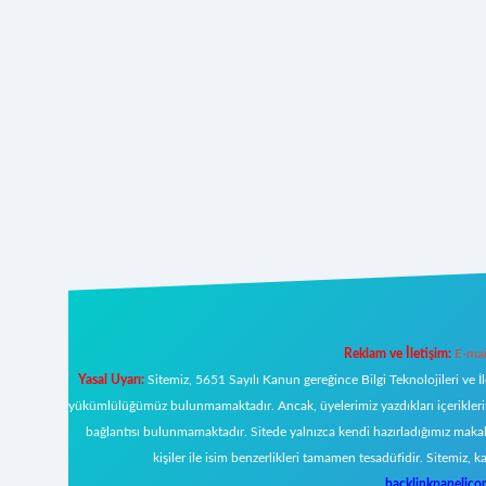
Reklam ve İletişim:
E-mai
Yasal Uyarı:
Sitemiz, 5651 Sayılı Kanun gereğince Bilgi Teknolojileri ve İ
yükümlülüğümüz bulunmamaktadır. Ancak, üyelerimiz yazdıkları içeriklerin s
bağlantısı bulunmamaktadır. Sitede yalnızca kendi hazırladığımız makal
kişiler ile isim benzerlikleri tamamen tesadüfidir. Sitemi
backlinkpanelic