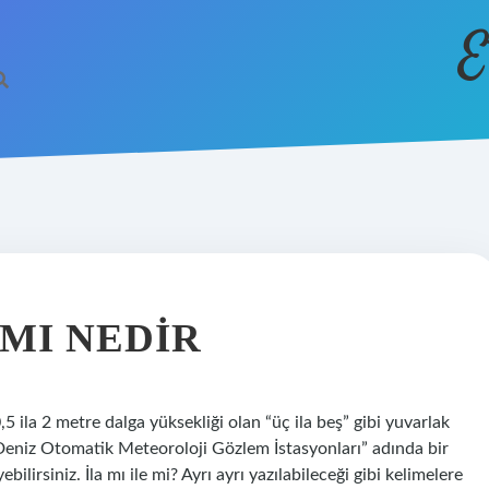
E
AMI NEDIR
,5 ila 2 metre dalga yüksekliği olan “üç ila beş” gibi yuvarlak
 “Deniz Otomatik Meteoroloji Gözlem İstasyonları” adında bir
irsiniz. İla mı ile mi? Ayrı ayrı yazılabileceği gibi kelimelere