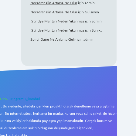
Noradrenalin Artarsa Ne Olur
için
admin
Noradrenalin Artarsa Ne Olur
için
Gülseren
İStiridye Mantarı Neden Yıkanmaz
için
admin
İStiridye Mantarı Neden Yıkanmaz
için
Şahika
Spiral Daire Ne Anlama Gelir
için
admin
0 726
Telegram: @karabul
 Bu nedenle, sitedeki içerikleri proaktif olarak denetleme veya araştırma
Bu internet sitesi, herhangi bir marka, kurum veya şahıs şirketi ile hiçbir
çek kurum ve kişiler hakkında paylaşım yapılmamaktadır. Gerçek kurum ve
asal düzenlemelere aykırı olduğunu düşündüğünüz içerikleri,
den kaldırılacaktır.