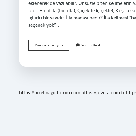
eklenerek de yazılabilir. Ünsüzle biten kelimelerin 
izler: Bulut-la (bulutla), Çiçek-le (çiçekle), Kuş-la 
uğurlu bir sayıdır. İlla manası nedir? İlla kelimesi “
seçenek yok”…
Ila
Devamını okuyun
Yorum Bırak
Isminin
Anlamı
Nedir
https://pixelmagicforum.com
https://juvera.com.tr
http