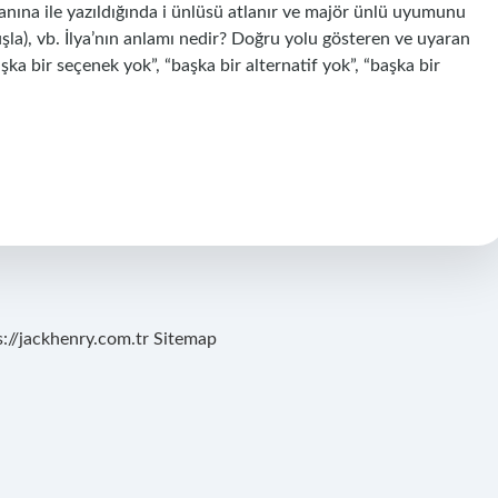
yanına ile yazıldığında i ünlüsü atlanır ve majör ünlü uyumunu
(kuşla), vb. İlya’nın anlamı nedir? Doğru yolu gösteren ve uyaran
başka bir seçenek yok”, “başka bir alternatif yok”, “başka bir
s://jackhenry.com.tr
Sitemap