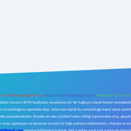
l:
backlinkpaneli@gmail.com
Teams:
forumhizmeti@gmail.com
Whatsapp: 0262 606 
letişim Kurumu (BTK) tarafından onaylanmış bir Yer Sağlayıcı olarak hizmet vermektedir.
orumluluğunu taşımakta olup, siteye üye olarak bu sorumluluğu kabul etmiş sayılırlar. 
eler paylaşılmaktadır. Burada yer alan içerikler haber niteliği taşımamakta olup, ger
z, kar amacı gütmeyen ve tamamen ücretsiz bir bilgi paylaşım platformudur. Hukuka ve y
omtr@gmail.com
adresine bildirmeniz halinde, ilgili içerikler yasal süre içerisinde sitemiz