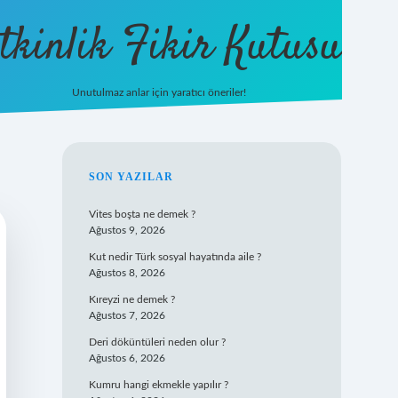
tkinlik Fikir Kutusu
Unutulmaz anlar için yaratıcı öneriler!
betexper giriş
SIDEBAR
SON YAZILAR
Vites boşta ne demek ?
Ağustos 9, 2026
Kut nedir Türk sosyal hayatında aile ?
Ağustos 8, 2026
Kıreyzi ne demek ?
Ağustos 7, 2026
Deri döküntüleri neden olur ?
Ağustos 6, 2026
Kumru hangi ekmekle yapılır ?