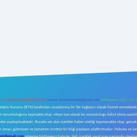
l:
backlinkpaneli@gmail.com
Teams:
forumhizmeti@gmail.com
Whatsapp: 0262 606 
letişim Kurumu (BTK) tarafından onaylanmış bir Yer Sağlayıcı olarak hizmet vermektedir.
orumluluğunu taşımakta olup, siteye üye olarak bu sorumluluğu kabul etmiş sayılırlar. 
eler paylaşılmaktadır. Burada yer alan içerikler haber niteliği taşımamakta olup, ger
z, kar amacı gütmeyen ve tamamen ücretsiz bir bilgi paylaşım platformudur. Hukuka ve y
omtr@gmail.com
adresine bildirmeniz halinde, ilgili içerikler yasal süre içerisinde sitemiz