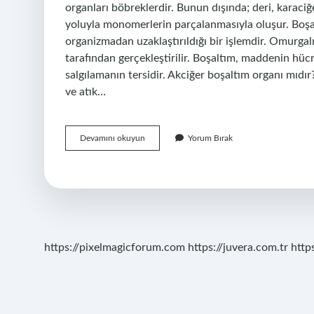
organları böbreklerdir. Bunun dışında; deri, karaci
yoluyla monomerlerin parçalanmasıyla oluşur. Boşal
organizmadan uzaklaştırıldığı bir işlemdir. Omurgalı
tarafından gerçekleştirilir. Boşaltım, maddenin hücre
salgılamanın tersidir. Akciğer boşaltım organı mıd
ve atık…
Boşaltım
Devamını okuyun
Yorum Bırak
Sistemi
Organı
Nedir
https://pixelmagicforum.com
https://juvera.com.tr
http