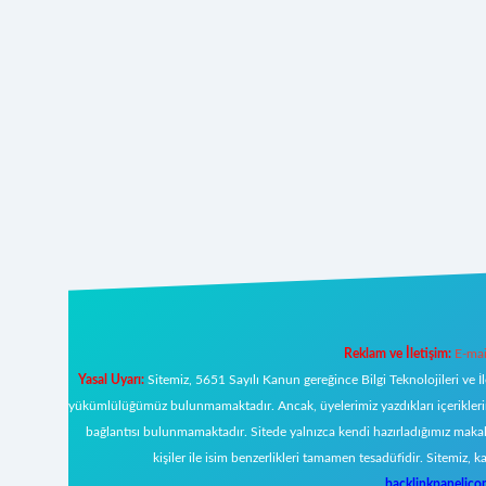
Reklam ve İletişim:
E-mai
Yasal Uyarı:
Sitemiz, 5651 Sayılı Kanun gereğince Bilgi Teknolojileri ve İ
yükümlülüğümüz bulunmamaktadır. Ancak, üyelerimiz yazdıkları içeriklerin s
bağlantısı bulunmamaktadır. Sitede yalnızca kendi hazırladığımız makal
kişiler ile isim benzerlikleri tamamen tesadüfidir. Sitemi
backlinkpanelic