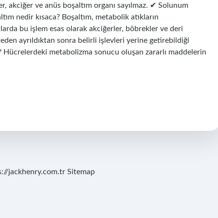
ğer, akciğer ve anüs boşaltım organı sayılmaz. ✔ Solunum
tım nedir kısaca? Boşaltım, metabolik atıkların
larda bu işlem esas olarak akciğerler, böbrekler ve deri
den ayrıldıktan sonra belirli işlevleri yerine getirebildiği
ır? Hücrelerdeki metabolizma sonucu oluşan zararlı maddelerin
s://jackhenry.com.tr
Sitemap