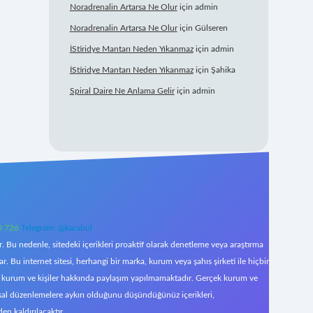
Noradrenalin Artarsa Ne Olur
için
admin
Noradrenalin Artarsa Ne Olur
için
Gülseren
İStiridye Mantarı Neden Yıkanmaz
için
admin
İStiridye Mantarı Neden Yıkanmaz
için
Şahika
Spiral Daire Ne Anlama Gelir
için
admin
0 726
Telegram: @karabul
 Bu nedenle, sitedeki içerikleri proaktif olarak denetleme veya araştırma
Bu internet sitesi, herhangi bir marka, kurum veya şahıs şirketi ile hiçbir
çek kurum ve kişiler hakkında paylaşım yapılmamaktadır. Gerçek kurum ve
asal düzenlemelere aykırı olduğunu düşündüğünüz içerikleri,
den kaldırılacaktır.