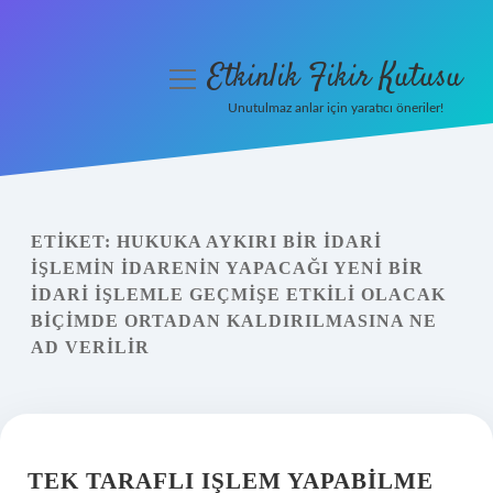
Etkinlik Fikir Kutusu
menüyü
aç
Unutulmaz anlar için yaratıcı öneriler!
Anasayfa
Gizlilik Politikası
ETIKET:
HUKUKA AYKIRI BIR IDARI
Yasal Uyarı
IŞLEMIN IDARENIN YAPACAĞI YENI BIR
IDARI IŞLEMLE GEÇMIŞE ETKILI OLACAK
Hakkımızda
BIÇIMDE ORTADAN KALDIRILMASINA NE
AD VERILIR
TEK TARAFLI IŞLEM YAPABILME