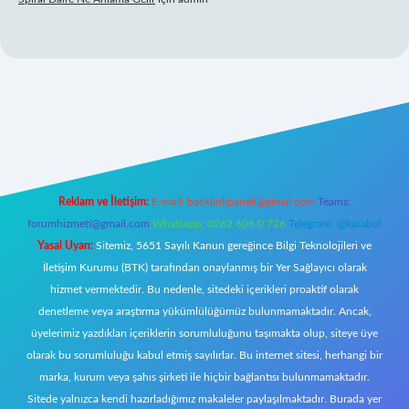
riş
Reklam ve İletişim:
E-mail:
backlinkpaneli@gmail.com
Teams:
forumhizmeti@gmail.com
Whatsapp: 0262 606 0 726
Telegram: @karabul
Yasal Uyarı:
Sitemiz, 5651 Sayılı Kanun gereğince Bilgi Teknolojileri ve
İletişim Kurumu (BTK) tarafından onaylanmış bir Yer Sağlayıcı olarak
hizmet vermektedir. Bu nedenle, sitedeki içerikleri proaktif olarak
denetleme veya araştırma yükümlülüğümüz bulunmamaktadır. Ancak,
üyelerimiz yazdıkları içeriklerin sorumluluğunu taşımakta olup, siteye üye
olarak bu sorumluluğu kabul etmiş sayılırlar. Bu internet sitesi, herhangi bir
marka, kurum veya şahıs şirketi ile hiçbir bağlantısı bulunmamaktadır.
Sitede yalnızca kendi hazırladığımız makaleler paylaşılmaktadır. Burada yer