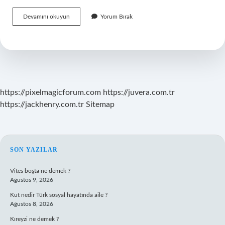
Tek
Devamını okuyun
Yorum Bırak
Taraflı
Işlem
Yapabilme
Yetkisi
Nedir
https://pixelmagicforum.com
https://juvera.com.tr
https://jackhenry.com.tr
Sitemap
SIDEBAR
SON YAZILAR
Vites boşta ne demek ?
Ağustos 9, 2026
Kut nedir Türk sosyal hayatında aile ?
Ağustos 8, 2026
Kıreyzi ne demek ?