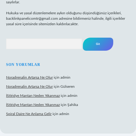
sayılırlar.
Hukuka ve yasal düzenlemelere aykırı olduğunu düşündüğünüz içerikleri,
backlinkpanelicomtr@gmail.com
adresine bildirmeniz halinde, ilgili içerikler
yasal süre içerisinde sitemizden kaldırılacaktır.
Arama
SON YORUMLAR
Noradrenalin Artarsa Ne Olur
için
admin
Noradrenalin Artarsa Ne Olur
için
Gülseren
İStiridye Mantarı Neden Yıkanmaz
için
admin
İStiridye Mantarı Neden Yıkanmaz
için
Şahika
Spiral Daire Ne Anlama Gelir
için
admin