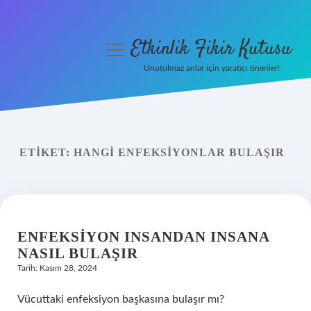
Etkinlik Fikir Kutusu
menüyü
aç
Unutulmaz anlar için yaratıcı öneriler!
Anasayfa
Gizlilik Politikası
ETIKET:
HANGI ENFEKSIYONLAR BULAŞIR
Yasal Uyarı
Hakkımızda
ENFEKSIYON INSANDAN INSANA
NASIL BULAŞIR
Tarih: Kasım 28, 2024
Vücuttaki enfeksiyon başkasına bulaşır mı?