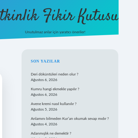
tkinlik Fikir Kutusu
Unutulmaz anlar için yaratıcı öneriler!
betexper giriş
SIDEBAR
SON YAZILAR
Deri döküntüleri neden olur ?
Ağustos 6, 2026
Kumru hangi ekmekle yapılır ?
Ağustos 6, 2026
Avene kremi nasıl kullanılır ?
Ağustos 5, 2026
Anlamını bilmeden Kur’an okumak sevap mıdır ?
Ağustos 4, 2026
Adanmışlık ne demektir ?