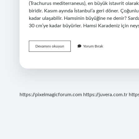
(Trachurus mediterraneus), en büyük istavrit olarak 
biridir. Kasım ayında İstanbul’a geri döner. Çoğunlu
kadar ulaşabilir. Hamsinin büyüğine ne denir? Sard
30 cm’ye kadar büyürler. Hamsi Karadeniz için neyse
Istavrit
Devamını okuyun
Yorum Bırak
Hamsinin
Büyüğü
Mü
https://pixelmagicforum.com
https://juvera.com.tr
http