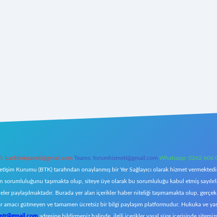
l:
backlinkpaneli@gmail.com
Teams:
forumhizmeti@gmail.com
Whatsapp: 0262 606 
letişim Kurumu (BTK) tarafından onaylanmış bir Yer Sağlayıcı olarak hizmet vermektedir.
orumluluğunu taşımakta olup, siteye üye olarak bu sorumluluğu kabul etmiş sayılırlar. 
eler paylaşılmaktadır. Burada yer alan içerikler haber niteliği taşımamakta olup, ger
z, kar amacı gütmeyen ve tamamen ücretsiz bir bilgi paylaşım platformudur. Hukuka ve y
omtr@gmail.com
adresine bildirmeniz halinde, ilgili içerikler yasal süre içerisinde sitemiz