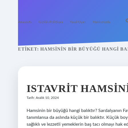
Anasayfa
Gizlilik Politikası
Yasal Uyarı
Hakkımızda
ETIKET:
HAMSININ BIR BÜYÜĞÜ HANGI BA
ISTAVRIT HAMSI
Tarih: Aralık 10, 2024
Hamsinin bir büyüğü hangi balıktır? Sardalyanın Fay
tanımlansa da aslında küçük bir balıktır. Küçük bo
sağlıklı ve lezzetli yemeklerin baş tacı olmayı hak edi