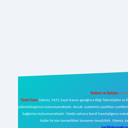
Reklam ve İletişim:
E-mai
Yasal Uyarı:
Sitemiz, 5651 Sayılı Kanun gereğince Bilgi Teknolojileri ve İ
yükümlülüğümüz bulunmamaktadır. Ancak, üyelerimiz yazdıkları içeriklerin s
bağlantısı bulunmamaktadır. Sitede yalnızca kendi hazırladığımız makal
kişiler ile isim benzerlikleri tamamen tesadüfidir. Sitemi
backlinkpanelic