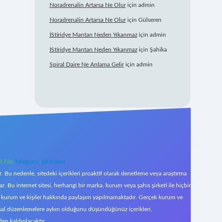
Noradrenalin Artarsa Ne Olur
için
admin
Noradrenalin Artarsa Ne Olur
için
Gülseren
İStiridye Mantarı Neden Yıkanmaz
için
admin
İStiridye Mantarı Neden Yıkanmaz
için
Şahika
Spiral Daire Ne Anlama Gelir
için
admin
0 726
Telegram: @karabul
 Bu nedenle, sitedeki içerikleri proaktif olarak denetleme veya araştırma
Bu internet sitesi, herhangi bir marka, kurum veya şahıs şirketi ile hiçbir
çek kurum ve kişiler hakkında paylaşım yapılmamaktadır. Gerçek kurum ve
asal düzenlemelere aykırı olduğunu düşündüğünüz içerikleri,
den kaldırılacaktır.