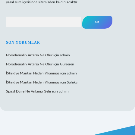
yasal süre içerisinde sitemizden kaldırılacaktır.
Arama
SON YORUMLAR
Noradrenalin Artarsa Ne Olur
için
admin
Noradrenalin Artarsa Ne Olur
için
Gülseren
İStiridye Mantarı Neden Yıkanmaz
için
admin
İStiridye Mantarı Neden Yıkanmaz
için
Şahika
Spiral Daire Ne Anlama Gelir
için
admin
riş