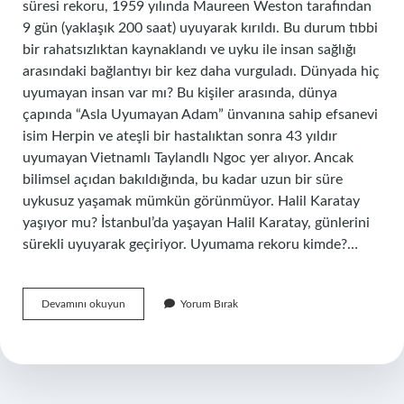
süresi rekoru, 1959 yılında Maureen Weston tarafından
9 gün (yaklaşık 200 saat) uyuyarak kırıldı. Bu durum tıbbi
bir rahatsızlıktan kaynaklandı ve uyku ile insan sağlığı
arasındaki bağlantıyı bir kez daha vurguladı. Dünyada hiç
uyumayan insan var mı? Bu kişiler arasında, dünya
çapında “Asla Uyumayan Adam” ünvanına sahip efsanevi
isim Herpin ve ateşli bir hastalıktan sonra 43 yıldır
uyumayan Vietnamlı Taylandlı Ngoc yer alıyor. Ancak
bilimsel açıdan bakıldığında, bu kadar uzun bir süre
uykusuz yaşamak mümkün görünmüyor. Halil Karatay
yaşıyor mu? İstanbul’da yaşayan Halil Karatay, günlerini
sürekli uyuyarak geçiriyor. Uyumama rekoru kimde?…
Dünyada
Devamını okuyun
Yorum Bırak
En
Çok
Uyuyan
Kişi
Kimdir