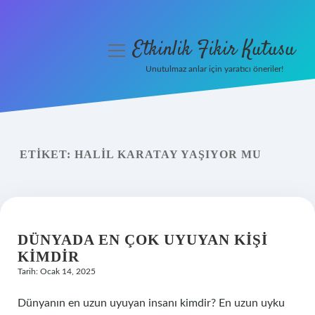
Etkinlik Fikir Kutusu
menüyü
aç
Unutulmaz anlar için yaratıcı öneriler!
Anasayfa
Gizlilik Politikası
ETIKET:
HALIL KARATAY YAŞIYOR MU
Yasal Uyarı
Hakkımızda
DÜNYADA EN ÇOK UYUYAN KIŞI
KIMDIR
Tarih: Ocak 14, 2025
Dünyanın en uzun uyuyan insanı kimdir? En uzun uyku