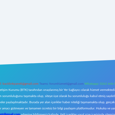
l:
backlinkpaneli@gmail.com
Teams:
forumhizmeti@gmail.com
Whatsapp: 0262 606 
letişim Kurumu (BTK) tarafından onaylanmış bir Yer Sağlayıcı olarak hizmet vermektedir.
orumluluğunu taşımakta olup, siteye üye olarak bu sorumluluğu kabul etmiş sayılırlar. 
eler paylaşılmaktadır. Burada yer alan içerikler haber niteliği taşımamakta olup, ger
z, kar amacı gütmeyen ve tamamen ücretsiz bir bilgi paylaşım platformudur. Hukuka ve y
omtr@gmail.com
adresine bildirmeniz halinde, ilgili içerikler yasal süre içerisinde sitemiz