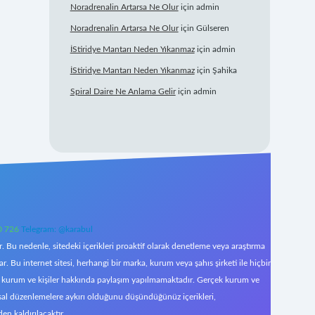
Noradrenalin Artarsa Ne Olur
için
admin
Noradrenalin Artarsa Ne Olur
için
Gülseren
İStiridye Mantarı Neden Yıkanmaz
için
admin
İStiridye Mantarı Neden Yıkanmaz
için
Şahika
Spiral Daire Ne Anlama Gelir
için
admin
0 726
Telegram: @karabul
 Bu nedenle, sitedeki içerikleri proaktif olarak denetleme veya araştırma
Bu internet sitesi, herhangi bir marka, kurum veya şahıs şirketi ile hiçbir
çek kurum ve kişiler hakkında paylaşım yapılmamaktadır. Gerçek kurum ve
asal düzenlemelere aykırı olduğunu düşündüğünüz içerikleri,
den kaldırılacaktır.