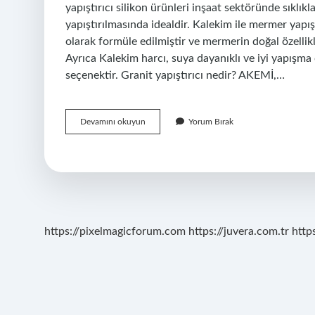
yapıştırıcı silikon ürünleri inşaat sektöründe sıklık
yapıştırılmasında idealdir. Kalekim ile mermer yapı
olarak formüle edilmiştir ve mermerin doğal özellikle
Ayrıca Kalekim harcı, suya dayanıklı ve iyi yapışma 
seçenektir. Granit yapıştırıcı nedir? AKEMİ,…
Granit
Devamını okuyun
Yorum Bırak
Mermer
Ne
Ile
Yapıştırılır
https://pixelmagicforum.com
https://juvera.com.tr
http