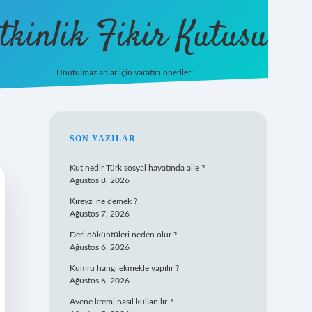
tkinlik Fikir Kutusu
Unutulmaz anlar için yaratıcı öneriler!
betexper giriş
SIDEBAR
SON YAZILAR
Kut nedir Türk sosyal hayatında aile ?
Ağustos 8, 2026
Kıreyzi ne demek ?
Ağustos 7, 2026
Deri döküntüleri neden olur ?
Ağustos 6, 2026
Kumru hangi ekmekle yapılır ?
Ağustos 6, 2026
Avene kremi nasıl kullanılır ?