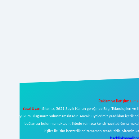
Reklam ve İletişim:
E-mai
Yasal Uyarı:
Sitemiz, 5651 Sayılı Kanun gereğince Bilgi Teknolojileri ve İ
yükümlülüğümüz bulunmamaktadır. Ancak, üyelerimiz yazdıkları içeriklerin s
bağlantısı bulunmamaktadır. Sitede yalnızca kendi hazırladığımız makal
kişiler ile isim benzerlikleri tamamen tesadüfidir. Sitemi
backlinkpanelic