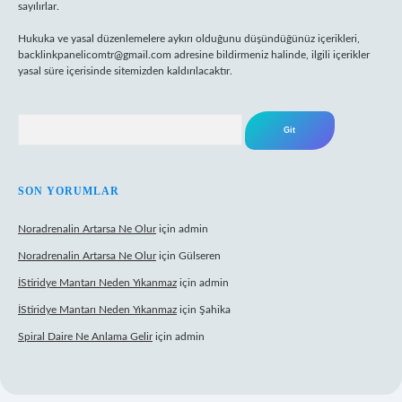
sayılırlar.
Hukuka ve yasal düzenlemelere aykırı olduğunu düşündüğünüz içerikleri,
backlinkpanelicomtr@gmail.com
adresine bildirmeniz halinde, ilgili içerikler
yasal süre içerisinde sitemizden kaldırılacaktır.
Arama
SON YORUMLAR
Noradrenalin Artarsa Ne Olur
için
admin
Noradrenalin Artarsa Ne Olur
için
Gülseren
İStiridye Mantarı Neden Yıkanmaz
için
admin
İStiridye Mantarı Neden Yıkanmaz
için
Şahika
Spiral Daire Ne Anlama Gelir
için
admin