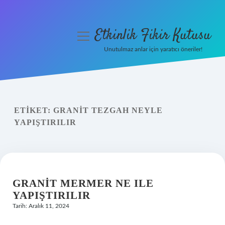
Etkinlik Fikir Kutusu
menüyü
aç
Unutulmaz anlar için yaratıcı öneriler!
Anasayfa
Gizlilik Politikası
ETIKET:
GRANIT TEZGAH NEYLE
Yasal Uyarı
YAPIŞTIRILIR
Hakkımızda
GRANIT MERMER NE ILE
YAPIŞTIRILIR
Tarih: Aralık 11, 2024