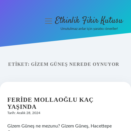
Etkinlik Fikir Kutusu
menüyü
aç
Unutulmaz anlar için yaratıcı öneriler!
Anasayfa
Gizlilik Politikası
ETIKET:
GIZEM GÜNEŞ NEREDE OYNUYOR
Yasal Uyarı
Hakkımızda
FERIDE MOLLAOĞLU KAÇ
YAŞINDA
Tarih: Aralık 28, 2024
Gizem Güneş ne mezunu? Gizem Güneş, Hacettepe