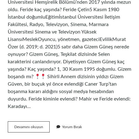
Üniversitesi Hemşirelik Bölümü’nden 2017 yılında mezun
oldu. Feride kaç yaşında? Feride Çetin5 Kasım 1980
İstanbul doğumluEğitimİstanbul Üniversitesi İletişim
Fakültesi, Radyo, Televizyon, Sinema, Marmara
Üniversitesi Sinema ve Televizyon Yüksek
LisansıMeslekOyuncu, yönetmen, gazeteciEvlilikMurat
Özer (d. 2019; d. 2021)5 satır daha Gizem Güneş nerede
oynuyor? Gizem Güneş, Teşkilat dizisinde Selen
karakterini canlandırıyor. Diyetisyen Gizem Güneş kaç
yaşında? Kaç yaşında? 1, 30 Kasım 1995 doğumlu. Gizem
boşandı mı?
Sihirli Annem dizisinin yıldızı Gizem
Güven, bir buçuk yıl önce evlendiği Caner Turp’tan
boşanma kararı aldığını sosyal medya hesabından
duyurdu. Feride kiminle evlendi? Mahir ve Feride evlendi:
Karadayı…
Feride
Devamını okuyun
Yorum Bırak
Mollaoğlu
Kaç