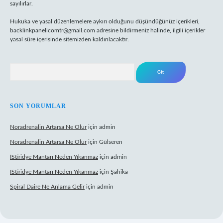
sayılırlar.
Hukuka ve yasal düzenlemelere aykırı olduğunu düşündüğünüz içerikleri,
backlinkpanelicomtr@gmail.com
adresine bildirmeniz halinde, ilgili içerikler
yasal süre içerisinde sitemizden kaldırılacaktır.
Arama
SON YORUMLAR
Noradrenalin Artarsa Ne Olur
için
admin
Noradrenalin Artarsa Ne Olur
için
Gülseren
İStiridye Mantarı Neden Yıkanmaz
için
admin
İStiridye Mantarı Neden Yıkanmaz
için
Şahika
Spiral Daire Ne Anlama Gelir
için
admin