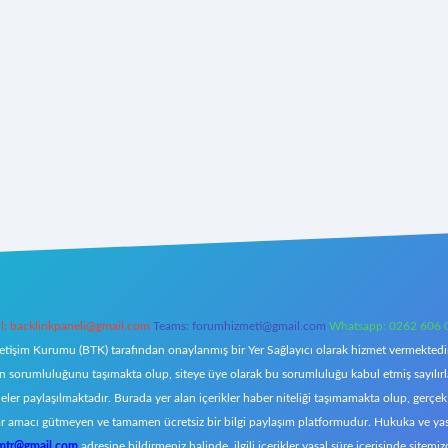
l:
backlinkpaneli@gmail.com
Teams:
forumhizmeti@gmail.com
Whatsapp: 0262 606 
letişim Kurumu (BTK) tarafından onaylanmış bir Yer Sağlayıcı olarak hizmet vermektedir.
orumluluğunu taşımakta olup, siteye üye olarak bu sorumluluğu kabul etmiş sayılırlar. 
eler paylaşılmaktadır. Burada yer alan içerikler haber niteliği taşımamakta olup, ger
z, kar amacı gütmeyen ve tamamen ücretsiz bir bilgi paylaşım platformudur. Hukuka ve y
omtr@gmail.com
adresine bildirmeniz halinde, ilgili içerikler yasal süre içerisinde sitemiz