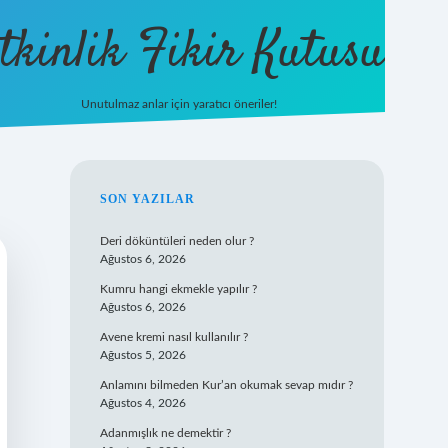
tkinlik Fikir Kutusu
Unutulmaz anlar için yaratıcı öneriler!
betexper giriş
SIDEBAR
SON YAZILAR
Deri döküntüleri neden olur ?
Ağustos 6, 2026
Kumru hangi ekmekle yapılır ?
Ağustos 6, 2026
Avene kremi nasıl kullanılır ?
Ağustos 5, 2026
Anlamını bilmeden Kur’an okumak sevap mıdır ?
Ağustos 4, 2026
Adanmışlık ne demektir ?