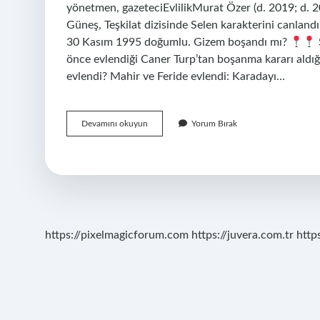
yönetmen, gazeteciEvlilikMurat Özer (d. 2019; d.
Güneş, Teşkilat dizisinde Selen karakterini canlan
30 Kasım 1995 doğumlu. Gizem boşandı mı?
önce evlendiği Caner Turp’tan boşanma kararı aldı
evlendi? Mahir ve Feride evlendi: Karadayı…
Feride
Devamını okuyun
Yorum Bırak
Mollaoğlu
Kaç
Yaşında
https://pixelmagicforum.com
https://juvera.com.tr
http