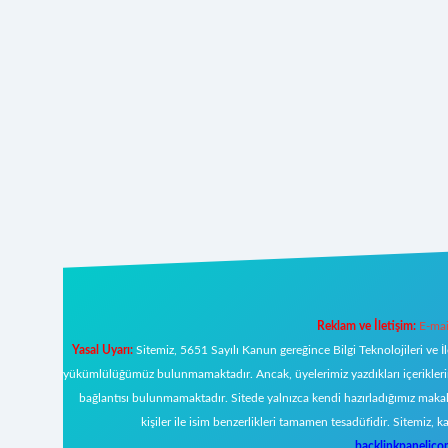
Reklam ve İletişim:
E-mai
Yasal Uyarı:
Sitemiz, 5651 Sayılı Kanun gereğince Bilgi Teknolojileri ve İ
yükümlülüğümüz bulunmamaktadır. Ancak, üyelerimiz yazdıkları içeriklerin s
bağlantısı bulunmamaktadır. Sitede yalnızca kendi hazırladığımız makal
kişiler ile isim benzerlikleri tamamen tesadüfidir. Sitemi
backlinkpanelic