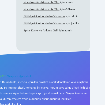
Noradrenalin Artarsa Ne Olur
için
admin
Noradrenalin Artarsa Ne Olur
için
Gülseren
İStiridye Mantarı Neden Yıkanmaz
için
admin
İStiridye Mantarı Neden Yıkanmaz
için
Şahika
Spiral Daire Ne Anlama Gelir
için
admin
0 726
Telegram: @karabul
 Bu nedenle, sitedeki içerikleri proaktif olarak denetleme veya araştırma
Bu internet sitesi, herhangi bir marka, kurum veya şahıs şirketi ile hiçbir
çek kurum ve kişiler hakkında paylaşım yapılmamaktadır. Gerçek kurum ve
asal düzenlemelere aykırı olduğunu düşündüğünüz içerikleri,
den kaldırılacaktır.