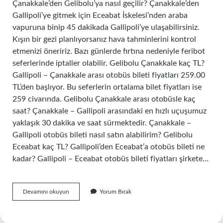
Çanakkale’den Gelibolu’ya nasıl geçilir? Çanakkale’den
Gallipoli’ye gitmek için Eceabat İskelesi’nden araba
vapuruna binip 45 dakikada Gallipoli’ye ulaşabilirsiniz.
Kışın bir gezi planlıyorsanız hava tahminlerini kontrol
etmenizi öneririz. Bazı günlerde fırtına nedeniyle feribot
seferlerinde iptaller olabilir. Gelibolu Çanakkale kaç TL?
Gallipoli – Çanakkale arası otobüs bileti fiyatları 259.00
TL’den başlıyor. Bu seferlerin ortalama bilet fiyatları ise
259 civarında. Gelibolu Çanakkale arası otobüsle kaç
saat? Çanakkale – Gallipoli arasındaki en hızlı uçuşumuz
yaklaşık 30 dakika ve saat sürmektedir. Çanakkale –
Gallipoli otobüs bileti nasıl satın alabilirim? Gelibolu
Eceabat kaç TL? Gallipoli’den Eceabat’a otobüs bileti ne
kadar? Gallipoli – Eceabat otobüs bileti fiyatları şirkete…
Çanakkale
Devamını okuyun
Yorum Bırak
Gelibolu
Otobüsleri
Nereden