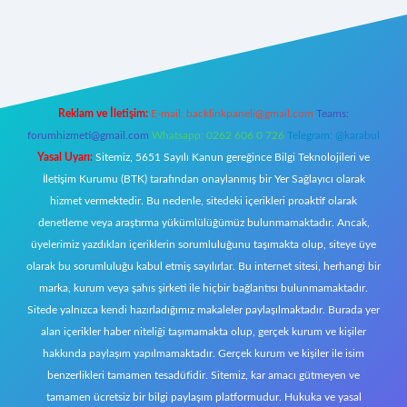
 giriş
Reklam ve İletişim:
E-mail:
backlinkpaneli@gmail.com
Teams:
forumhizmeti@gmail.com
Whatsapp: 0262 606 0 726
Telegram: @karabul
Yasal Uyarı:
Sitemiz, 5651 Sayılı Kanun gereğince Bilgi Teknolojileri ve
İletişim Kurumu (BTK) tarafından onaylanmış bir Yer Sağlayıcı olarak
hizmet vermektedir. Bu nedenle, sitedeki içerikleri proaktif olarak
denetleme veya araştırma yükümlülüğümüz bulunmamaktadır. Ancak,
üyelerimiz yazdıkları içeriklerin sorumluluğunu taşımakta olup, siteye üye
olarak bu sorumluluğu kabul etmiş sayılırlar. Bu internet sitesi, herhangi bir
marka, kurum veya şahıs şirketi ile hiçbir bağlantısı bulunmamaktadır.
Sitede yalnızca kendi hazırladığımız makaleler paylaşılmaktadır. Burada yer
alan içerikler haber niteliği taşımamakta olup, gerçek kurum ve kişiler
hakkında paylaşım yapılmamaktadır. Gerçek kurum ve kişiler ile isim
benzerlikleri tamamen tesadüfidir. Sitemiz, kar amacı gütmeyen ve
tamamen ücretsiz bir bilgi paylaşım platformudur. Hukuka ve yasal