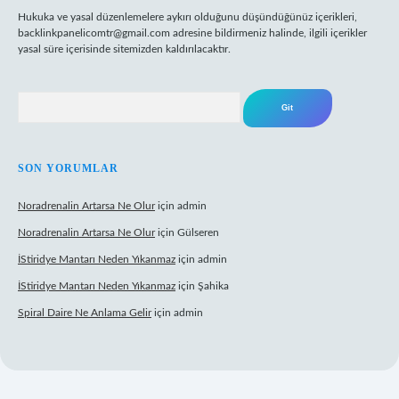
Hukuka ve yasal düzenlemelere aykırı olduğunu düşündüğünüz içerikleri,
backlinkpanelicomtr@gmail.com
adresine bildirmeniz halinde, ilgili içerikler
yasal süre içerisinde sitemizden kaldırılacaktır.
Arama
SON YORUMLAR
Noradrenalin Artarsa Ne Olur
için
admin
Noradrenalin Artarsa Ne Olur
için
Gülseren
İStiridye Mantarı Neden Yıkanmaz
için
admin
İStiridye Mantarı Neden Yıkanmaz
için
Şahika
Spiral Daire Ne Anlama Gelir
için
admin