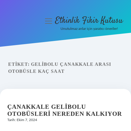
Etkinlik Fikir Kutusu
menüyü
aç
Unutulmaz anlar için yaratıcı öneriler!
Anasayfa
Gizlilik Politikası
ETIKET:
GELIBOLU ÇANAKKALE ARASI
Yasal Uyarı
OTOBÜSLE KAÇ SAAT
Hakkımızda
ÇANAKKALE GELIBOLU
OTOBÜSLERI NEREDEN KALKIYOR
Tarih: Ekim 7, 2024