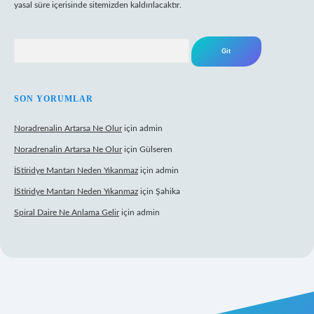
yasal süre içerisinde sitemizden kaldırılacaktır.
Arama
SON YORUMLAR
Noradrenalin Artarsa Ne Olur
için
admin
Noradrenalin Artarsa Ne Olur
için
Gülseren
İStiridye Mantarı Neden Yıkanmaz
için
admin
İStiridye Mantarı Neden Yıkanmaz
için
Şahika
Spiral Daire Ne Anlama Gelir
için
admin
riş