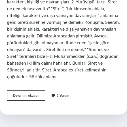
karakteri, kişiliği ve davranışları. 2. Yürüyüşü, tarzı. Siret
ne demek tasavvufta? “Sîret”, “bir kimsenin ahlakı,
niteliği, karakteri ve dışa yansıyan davranışları” anlamına
gelir. Sireti sûretine vurmuş ne demek? Konuşma. Seerah,
bir kişinin ahlakı, karakteri ve dışa yansıyan davranışları
anlamına gelir. Dilimize Arapçadan girmiştir. Ayrıca,
göründükleri gibi olmayanları ifade eden “şekle göre
olmayan” da vardır. Siret ilmi ne demek? “Sünnet ve
Sîret” terimleri bize Hz. Muhammed’den (s.a.v.) doğrudan
bahseden iki ilim dalını hatırlatır. Bunlar: Sîret ve
Sünnet/Hadis’tir. Sîret, Arapça es-sîret kelimesinin
çoğuludur. Sözlük anlamı…
Siret
Devamını okuyun
3 Yorum
Insan
Nedir