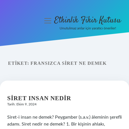
Etkinlik Fikir Kutusu
menüyü
aç
Unutulmaz anlar için yaratıcı öneriler!
Anasayfa
Gizlilik Politikası
ETIKET:
FRANSIZCA SIRET NE DEMEK
Yasal Uyarı
Hakkımızda
SIRET INSAN NEDIR
Tarih: Ekim 9, 2024
Siret-i insan ne demek? Peygamber (s.a.v.) âleminin şerefli
adamı. Siret nedir ne demek? 1. Bir kişinin ahlakı,