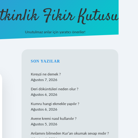
tkinlik Fikir Kutusu
Unutulmaz anlar için yaratıcı öneriler!
betexper giriş
SIDEBAR
SON YAZILAR
Kıreyzi ne demek ?
Ağustos 7, 2026
Deri döküntüleri neden olur ?
Ağustos 6, 2026
Kumru hangi ekmekle yapılır ?
Ağustos 6, 2026
Avene kremi nasıl kullanılır ?
Ağustos 5, 2026
Anlamını bilmeden Kur’an okumak sevap mıdır ?