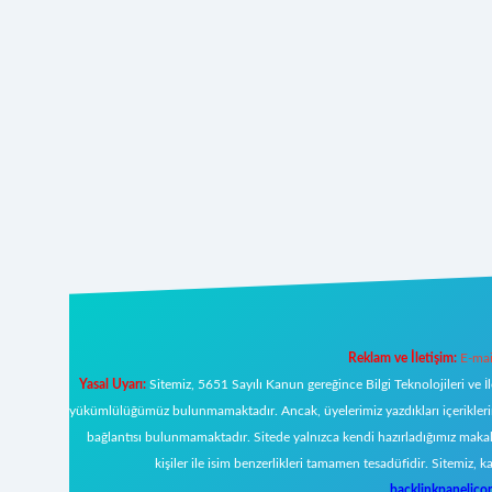
Reklam ve İletişim:
E-mai
Yasal Uyarı:
Sitemiz, 5651 Sayılı Kanun gereğince Bilgi Teknolojileri ve İ
yükümlülüğümüz bulunmamaktadır. Ancak, üyelerimiz yazdıkları içeriklerin s
bağlantısı bulunmamaktadır. Sitede yalnızca kendi hazırladığımız makal
kişiler ile isim benzerlikleri tamamen tesadüfidir. Sitemi
backlinkpanelic