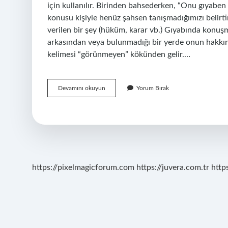
için kullanılır. Birinden bahsederken, “Onu gıyab
konusu kişiyle henüz şahsen tanışmadığımızı belirt
verilen bir şey (hüküm, karar vb.) Gıyabında konuşm
arkasından veya bulunmadığı bir yerde onun hakkında 
kelimesi “görünmeyen” kökünden gelir.…
Kişinin
Devamını okuyun
Yorum Bırak
Gıyabında
Ne
Demek
https://pixelmagicforum.com
https://juvera.com.tr
http