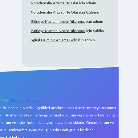
Noradrenalin Artarsa Ne Olur
için
admin
Noradrenalin Artarsa Ne Olur
için
Gülseren
İStiridye Mantarı Neden Yıkanmaz
için
admin
İStiridye Mantarı Neden Yıkanmaz
için
Şahika
Spiral Daire Ne Anlama Gelir
için
admin
0 726
Telegram: @karabul
 Bu nedenle, sitedeki içerikleri proaktif olarak denetleme veya araştırma
Bu internet sitesi, herhangi bir marka, kurum veya şahıs şirketi ile hiçbir
çek kurum ve kişiler hakkında paylaşım yapılmamaktadır. Gerçek kurum ve
asal düzenlemelere aykırı olduğunu düşündüğünüz içerikleri,
den kaldırılacaktır.