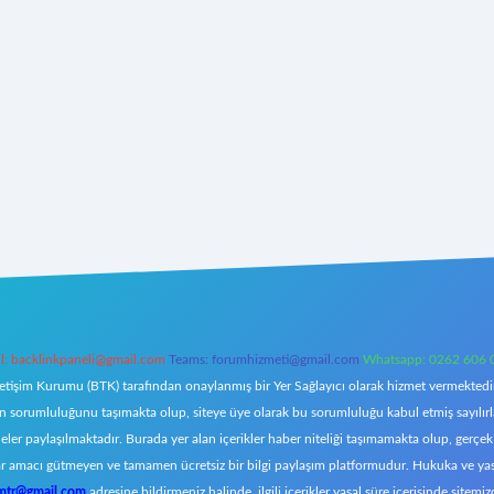
l:
backlinkpaneli@gmail.com
Teams:
forumhizmeti@gmail.com
Whatsapp: 0262 606 
letişim Kurumu (BTK) tarafından onaylanmış bir Yer Sağlayıcı olarak hizmet vermektedir.
orumluluğunu taşımakta olup, siteye üye olarak bu sorumluluğu kabul etmiş sayılırlar. 
eler paylaşılmaktadır. Burada yer alan içerikler haber niteliği taşımamakta olup, ger
z, kar amacı gütmeyen ve tamamen ücretsiz bir bilgi paylaşım platformudur. Hukuka ve y
omtr@gmail.com
adresine bildirmeniz halinde, ilgili içerikler yasal süre içerisinde sitemiz