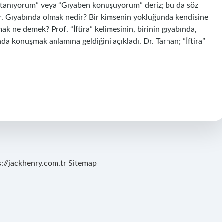
en tanıyorum” veya “Gıyaben konuşuyorum” deriz; bu da söz
ir. Gıyabında olmak nedir? Bir kimsenin yokluğunda kendisine
ak ne demek? Prof. “İftira” kelimesinin, birinin gıyabında,
konuşmak anlamına geldiğini açıkladı. Dr. Tarhan; ​​​​”İftira”
s://jackhenry.com.tr
Sitemap