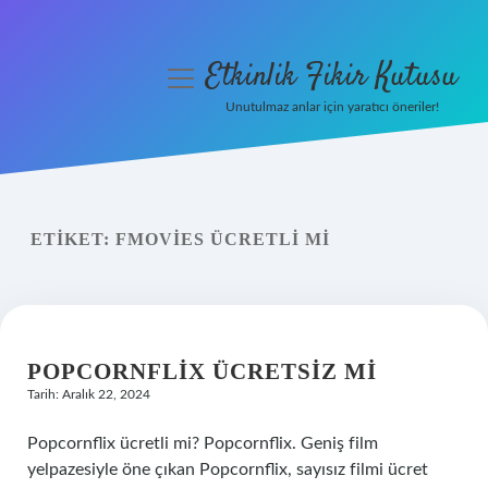
Etkinlik Fikir Kutusu
menüyü
aç
Unutulmaz anlar için yaratıcı öneriler!
Anasayfa
Gizlilik Politikası
ETIKET:
FMOVIES ÜCRETLI MI
Yasal Uyarı
Hakkımızda
POPCORNFLIX ÜCRETSIZ MI
Tarih: Aralık 22, 2024
Popcornflix ücretli mi? Popcornflix. Geniş film
yelpazesiyle öne çıkan Popcornflix, sayısız filmi ücret