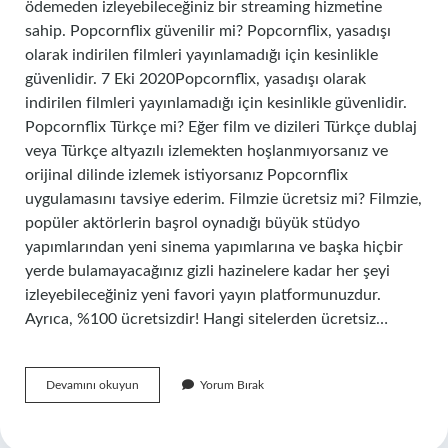
ödemeden izleyebileceğiniz bir streaming hizmetine
sahip. Popcornflix güvenilir mi? Popcornflix, yasadışı
olarak indirilen filmleri yayınlamadığı için kesinlikle
güvenlidir. 7 Eki 2020Popcornflix, yasadışı olarak
indirilen filmleri yayınlamadığı için kesinlikle güvenlidir.
Popcornflix Türkçe mi? Eğer film ve dizileri Türkçe dublaj
veya Türkçe altyazılı izlemekten hoşlanmıyorsanız ve
orijinal dilinde izlemek istiyorsanız Popcornflix
uygulamasını tavsiye ederim. Filmzie ücretsiz mi? Filmzie,
popüler aktörlerin başrol oynadığı büyük stüdyo
yapımlarından yeni sinema yapımlarına ve başka hiçbir
yerde bulamayacağınız gizli hazinelere kadar her şeyi
izleyebileceğiniz yeni favori yayın platformunuzdur.
Ayrıca, %100 ücretsizdir! Hangi sitelerden ücretsiz…
Popcornflix
Devamını okuyun
Yorum Bırak
Ücretsiz
Mi