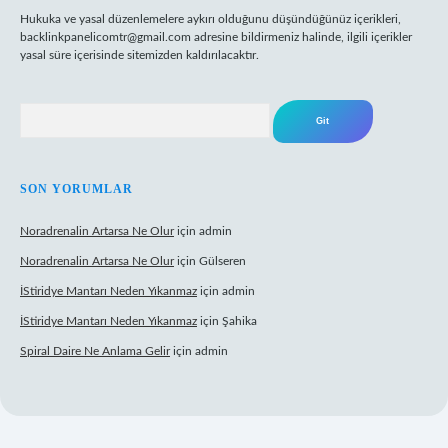
Hukuka ve yasal düzenlemelere aykırı olduğunu düşündüğünüz içerikleri,
backlinkpanelicomtr@gmail.com
adresine bildirmeniz halinde, ilgili içerikler
yasal süre içerisinde sitemizden kaldırılacaktır.
Arama
SON YORUMLAR
Noradrenalin Artarsa Ne Olur
için
admin
Noradrenalin Artarsa Ne Olur
için
Gülseren
İStiridye Mantarı Neden Yıkanmaz
için
admin
İStiridye Mantarı Neden Yıkanmaz
için
Şahika
Spiral Daire Ne Anlama Gelir
için
admin