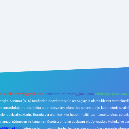
l:
backlinkpaneli@gmail.com
Teams:
forumhizmeti@gmail.com
Whatsapp: 0262 606 
letişim Kurumu (BTK) tarafından onaylanmış bir Yer Sağlayıcı olarak hizmet vermektedir.
orumluluğunu taşımakta olup, siteye üye olarak bu sorumluluğu kabul etmiş sayılırlar. 
eler paylaşılmaktadır. Burada yer alan içerikler haber niteliği taşımamakta olup, ger
z, kar amacı gütmeyen ve tamamen ücretsiz bir bilgi paylaşım platformudur. Hukuka ve y
omtr@gmail.com
adresine bildirmeniz halinde, ilgili içerikler yasal süre içerisinde sitemiz