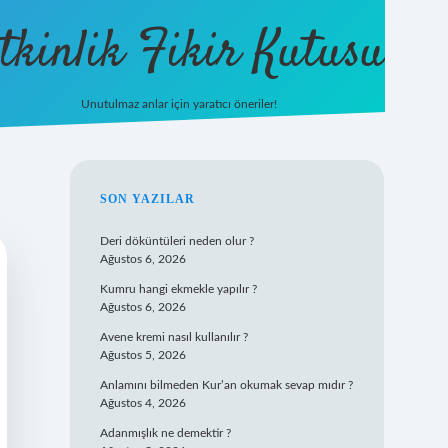
tkinlik Fikir Kutusu
Unutulmaz anlar için yaratıcı öneriler!
betexper giriş
SIDEBAR
SON YAZILAR
Deri döküntüleri neden olur ?
Ağustos 6, 2026
Kumru hangi ekmekle yapılır ?
Ağustos 6, 2026
Avene kremi nasıl kullanılır ?
Ağustos 5, 2026
Anlamını bilmeden Kur’an okumak sevap mıdır ?
Ağustos 4, 2026
Adanmışlık ne demektir ?