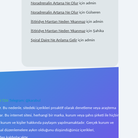
Noradrenalin Artarsa Ne Olur
için
admin
Noradrenalin Artarsa Ne Olur
için
Gülseren
İStiridye Mantarı Neden Yıkanmaz
için
admin
İStiridye Mantarı Neden Yıkanmaz
için
Şahika
Spiral Daire Ne Anlama Gelir
için
admin
0 726
Telegram: @karabul
 Bu nedenle, sitedeki içerikleri proaktif olarak denetleme veya araştırma
Bu internet sitesi, herhangi bir marka, kurum veya şahıs şirketi ile hiçbir
çek kurum ve kişiler hakkında paylaşım yapılmamaktadır. Gerçek kurum ve
asal düzenlemelere aykırı olduğunu düşündüğünüz içerikleri,
den kaldırılacaktır.