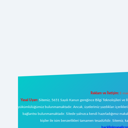
Reklam ve İletişim:
E-mai
Yasal Uyarı:
Sitemiz, 5651 Sayılı Kanun gereğince Bilgi Teknolojileri ve İ
yükümlülüğümüz bulunmamaktadır. Ancak, üyelerimiz yazdıkları içeriklerin s
bağlantısı bulunmamaktadır. Sitede yalnızca kendi hazırladığımız makal
kişiler ile isim benzerlikleri tamamen tesadüfidir. Sitemi
backlinkpanelic