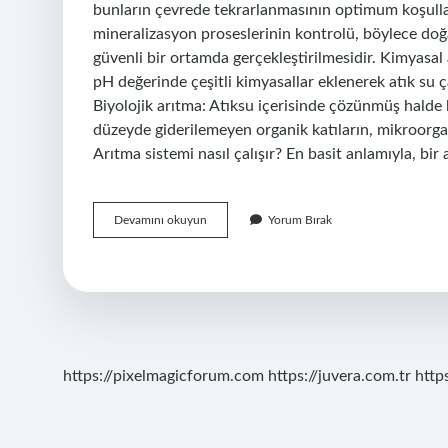
bunların çevrede tekrarlanmasının optimum koşullar
mineralizasyon proseslerinin kontrolü, böylece doğa
güvenli bir ortamda gerçekleştirilmesidir. Kimyasal 
pH değerinde çeşitli kimyasallar eklenerek atık su ç
Biyolojik arıtma: Atıksu içerisinde çözünmüş halde 
düzeyde giderilemeyen organik katıların, mikroorgan
Arıtma sistemi nasıl çalışır? En basit anlamıyla, bir 
Biyolojik
Devamını okuyun
Yorum Bırak
Arıtma
Tesisleri
Nasıl
Çalışır
https://pixelmagicforum.com
https://juvera.com.tr
http