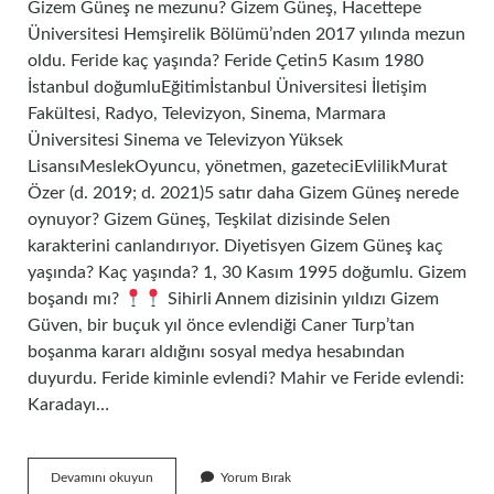
Gizem Güneş ne mezunu? Gizem Güneş, Hacettepe
Üniversitesi Hemşirelik Bölümü’nden 2017 yılında mezun
oldu. Feride kaç yaşında? Feride Çetin5 Kasım 1980
İstanbul doğumluEğitimİstanbul Üniversitesi İletişim
Fakültesi, Radyo, Televizyon, Sinema, Marmara
Üniversitesi Sinema ve Televizyon Yüksek
LisansıMeslekOyuncu, yönetmen, gazeteciEvlilikMurat
Özer (d. 2019; d. 2021)5 satır daha Gizem Güneş nerede
oynuyor? Gizem Güneş, Teşkilat dizisinde Selen
karakterini canlandırıyor. Diyetisyen Gizem Güneş kaç
yaşında? Kaç yaşında? 1, 30 Kasım 1995 doğumlu. Gizem
boşandı mı?
Sihirli Annem dizisinin yıldızı Gizem
Güven, bir buçuk yıl önce evlendiği Caner Turp’tan
boşanma kararı aldığını sosyal medya hesabından
duyurdu. Feride kiminle evlendi? Mahir ve Feride evlendi:
Karadayı…
Feride
Devamını okuyun
Yorum Bırak