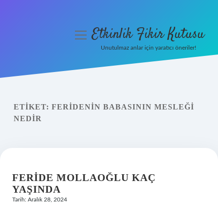
Etkinlik Fikir Kutusu
menüyü
aç
Unutulmaz anlar için yaratıcı öneriler!
Anasayfa
Gizlilik Politikası
ETIKET:
FERIDENIN BABASININ MESLEĞI
Yasal Uyarı
NEDIR
Hakkımızda
FERIDE MOLLAOĞLU KAÇ
YAŞINDA
Tarih: Aralık 28, 2024